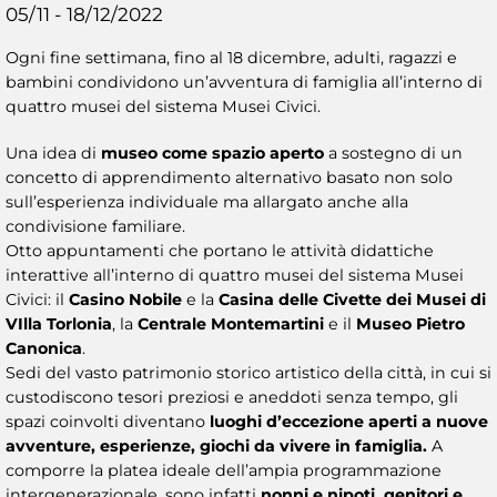
05/11 - 18/12/2022
Ogni fine settimana, fino al 18 dicembre, adulti, ragazzi e
bambini condividono un’avventura di famiglia all’interno di
quattro musei del sistema Musei Civici.
Una idea di
museo come spazio aperto
a sostegno di un
concetto di apprendimento alternativo basato non solo
sull’esperienza individuale ma allargato anche alla
condivisione familiare.
Otto appuntamenti che portano le attività didattiche
interattive all’interno di quattro musei del sistema Musei
Civici: il
Casino Nobile
e la
Casina delle Civette dei Musei di
VIlla Torlonia
, la
Centrale Montemartini
e il
Museo Pietro
Canonica
.
Sedi del vasto patrimonio storico artistico della città, in cui si
custodiscono tesori preziosi e aneddoti senza tempo, gli
spazi coinvolti diventano
luoghi d’eccezione aperti a nuove
avventure, esperienze, giochi da vivere in famiglia.
A
comporre la platea ideale dell’ampia programmazione
intergenerazionale, sono infatti
nonni e nipoti, genitori e