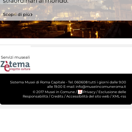
straordinari al mondo.
Scopri di più
Servizi museali
Sistema Musei di Roma Capitale - Tel. 060608 tutti i giorni dalle 9.00
alle 19.00 E-mail: info@museiincomuneroma.it
© 2017 Musei in Comune
/
Privacy
/
Esclusione delle
Responsabilità
/
Credits
/
Accessibilità del sito web
/
XML-rss