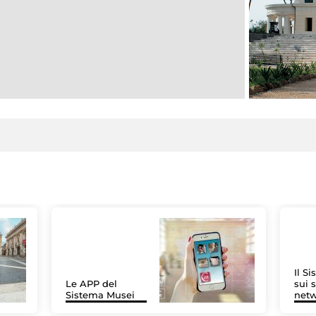
Il S
Le APP del
sui s
Sistema Musei
net