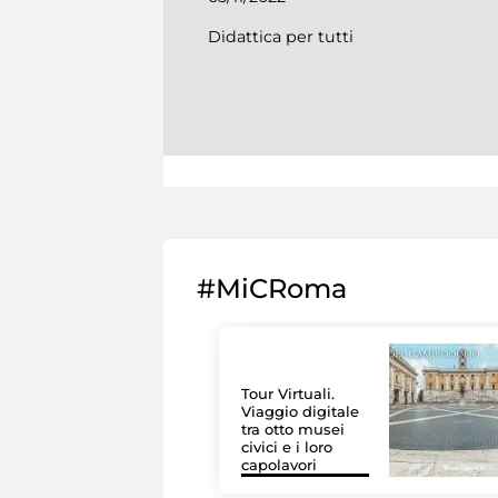
Didattica per tutti
#MiCRoma
Tour Virtuali.
Viaggio digitale
tra otto musei
civici e i loro
capolavori