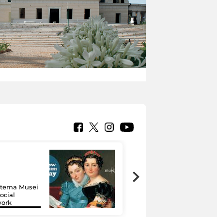
Google Arts &
Culture: 15 musei
istema Musei
si raccontano
ocial
grazie alla
work
tecnologia