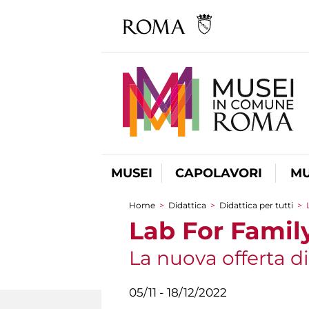
MUSEI
CAPOLAVORI
MU
Home
>
Didattica
>
Didattica per tutti
>
Tu sei qui
Lab For Famil
La nuova offerta di
05/11 - 18/12/2022