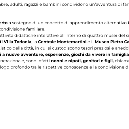
mbre, adulti, ragazzi e bambini condividono un’avventura di fam
erto
a sostegno di un concetto di apprendimento alternativo b
condivisione familiare.
ività didattiche interattive all’interno di quattro musei del si
i VIlla Torlonia
, la
Centrale Montemartini
e il
Museo Pietro C
istico della città, in cui si custodiscono tesori preziosi e anedd
i a nuove avventure, esperienze, giochi da vivere in famigli
erazionale, sono infatti
nonni e nipoti, genitori e figli,
chiamat
alogo profondo tra le rispettive conoscenze e la condivisione di