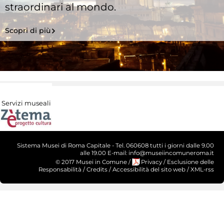
straordinari al mondo.
Scopri di più
Servizi museali
Sistema Musei di Roma Capitale - Tel. 060608 tutti i giorni dalle 9.00
alle 19.00 E-mail: info@museiincomuneroma.it
© 2017 Musei in Comune
/
Privacy
/
Esclusione delle
Responsabilità
/
Credits
/
Accessibilità del sito web
/
XML-rss