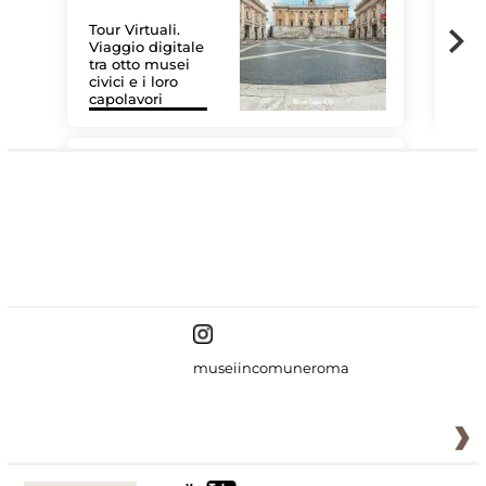
Tour Virtuali.
Viaggio digitale
tra otto musei
civici e i loro
Le 
capolavori
Sis
#DiscoverMiC
museiincomuneroma