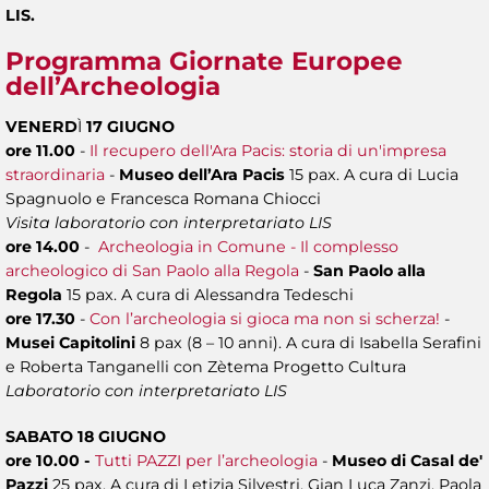
LIS.
Programma Giornate Europee
dell’Archeologia
VENERD
Ì
17 GIUGNO
ore 11.00
-
Il recupero dell'Ara Pacis: storia di un'impresa
straordinaria
-
Museo dell’Ara Pacis
15 pax. A cura di Lucia
Spagnuolo e Francesca Romana Chiocci
Visita laboratorio con interpretariato LIS
ore 14.00
-
Archeologia in Comune - Il complesso
archeologico di San Paolo alla Regola
-
San Paolo alla
Regola
15 pax. A cura di Alessandra Tedeschi
ore 17.30
-
Con l’archeologia si gioca ma non si scherza!
-
Musei Capitolini
8 pax (8 – 10 anni). A cura di Isabella Serafini
e Roberta Tanganelli con Zètema Progetto Cultura
Laboratorio con interpretariato LIS
SABATO 18 GIUGNO
ore 10.00 -
Tutti PAZZI per l’archeologia
-
Museo di Casal de'
Pazzi
25 pax. A cura di
Letizia Silvestri, Gian Luca Zanzi, Paola