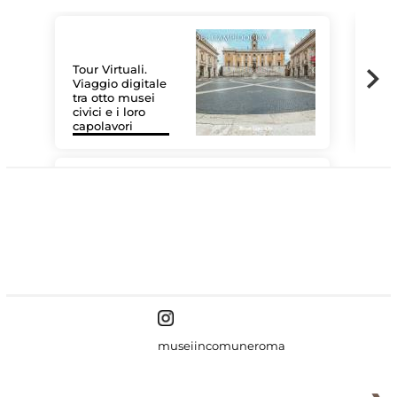
Tour Virtuali.
Viaggio digitale
tra otto musei
civici e i loro
Le 
capolavori
Sis
#DiscoverMiC
museiincomuneroma