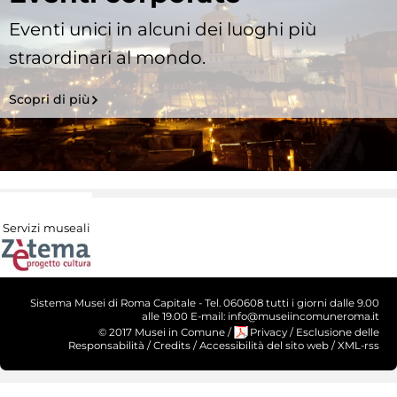
Eventi unici in alcuni dei luoghi più
straordinari al mondo.
Scopri di più
Servizi museali
Sistema Musei di Roma Capitale - Tel. 060608 tutti i giorni dalle 9.00
alle 19.00 E-mail: info@museiincomuneroma.it
© 2017 Musei in Comune
/
Privacy
/
Esclusione delle
Responsabilità
/
Credits
/
Accessibilità del sito web
/
XML-rss