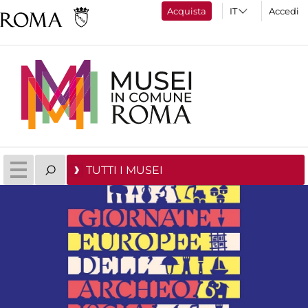
Acquista
Accedi
TUTTI I MUSEI