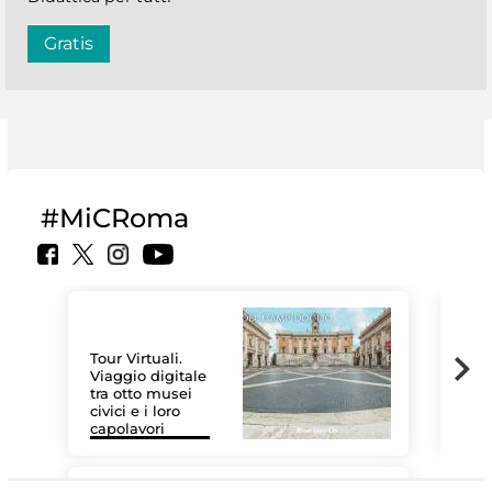
Gratis
#MiCRoma
Tour Virtuali.
Viaggio digitale
tra otto musei
civici e i loro
Le 
capolavori
Sis