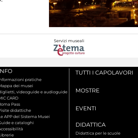
Servizi museali
INFO
TUTTI I CAPOLAVORI
Informazioni pratiche
Mappa dei musei
MOSTRE
Biglietti, videoguide e audioguide
MIC CARD
Roma Pass
EVENTI
isite didattiche
Le APP del Sistema Musei
Guide e cataloghi
DIDATTICA
ccessibilità
Didattica per le scuole
ibrerie