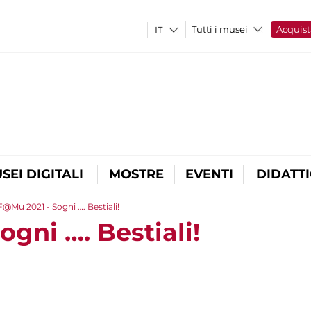
Tutti i musei
Acquist
SEI DIGITALI
MOSTRE
EVENTI
DIDATT
F@Mu 2021 - Sogni …. Bestiali!
gni …. Bestiali!