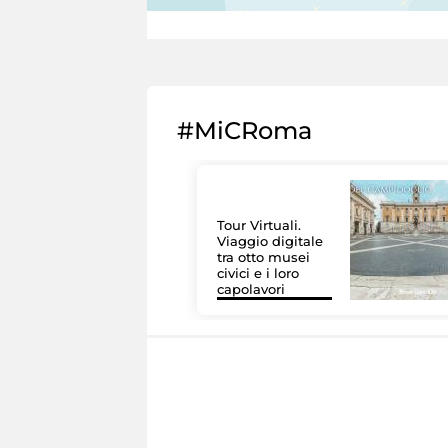
#MiCRoma
Tour Virtuali.
Viaggio digitale
tra otto musei
civici e i loro
capolavori