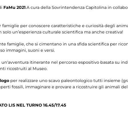
di
FaMu 2021
.A cura della Sovrintendenza Capitolina in colla
er famiglie per conoscere caratteristiche e curiosità degli anim
 solo un’esperienza culturale scientifica ma anche creativa!
nte famiglie, che si cimentano in una sfida scientifica per ricon
rso immagini, suoni e versi.
, un'avventura itinerante nel percorso espositivo basata su indi
ti ricostruiti al Museo.
ologo
per realizzare uno scavo paleontologico tutti insieme (gran
eperti fossili, immaginare e provare a ricostruire gli animali de
O LIS NEL TURNO 16.45/17.45