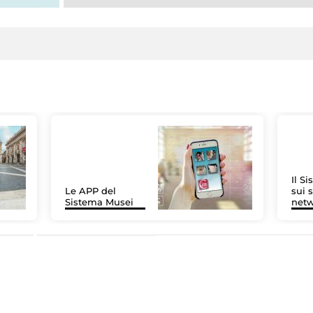
Il S
Le APP del
sui s
Sistema Musei
net