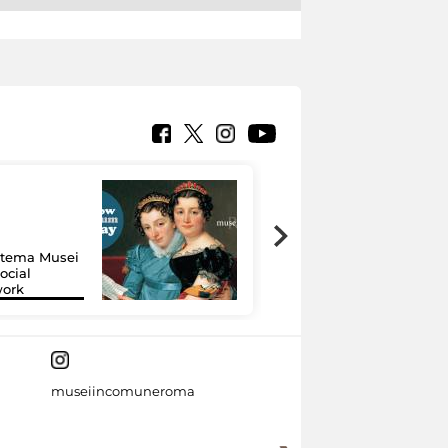
Google Arts &
Culture: 15 musei
istema Musei
si raccontano
ocial
grazie alla
work
tecnologia
museiincomuneroma