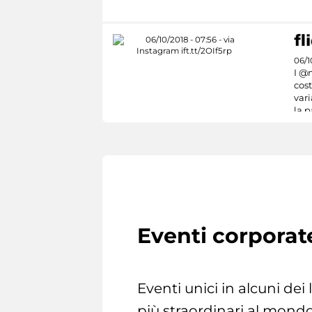
06/1
I @
cost
vari
la p
Eventi corporat
Eventi unici in alcuni dei
più straordinari al mondo