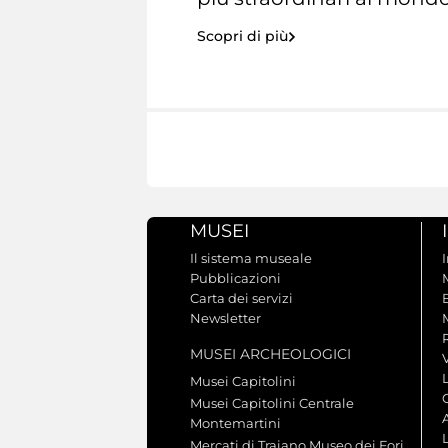
Scopri di più
MUSEI
Il sistema museale
Pubblicazioni
Carta dei servizi
Newsletter
MUSEI ARCHEOLOGICI
V
Musei Capitolini
Musei Capitolini Centrale
A
Montemartini
L
Mercati di Traiano Museo dei Fori