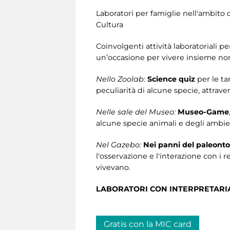
Laboratori per famiglie nell'ambito 
Cultura
Coinvolgenti attività laboratoriali p
un’occasione per vivere insieme non
Nello Zoolab:
Science quiz
per le ta
peculiarità di alcune specie, attrave
Nelle sale del Museo:
Museo-Game
alcune specie animali e degli ambien
Nel Gazebo:
Nei panni del paleont
l'osservazione e l'interazione con i r
vivevano.
LABORATORI CON INTERPRETARIAT
Gratis con la MIC card