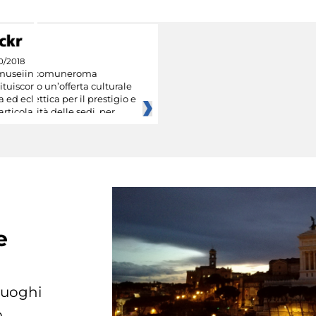
0/2018
museiincomuneroma
ituiscono un’offerta culturale
a ed eclettica per il prestigio e
articolarità delle sedi, per
e
 luoghi
.