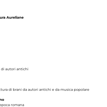
Mura Aureliane
 di autori antichi
tura di brani da autori antichi e da musica popolare
ano
n epoca romana