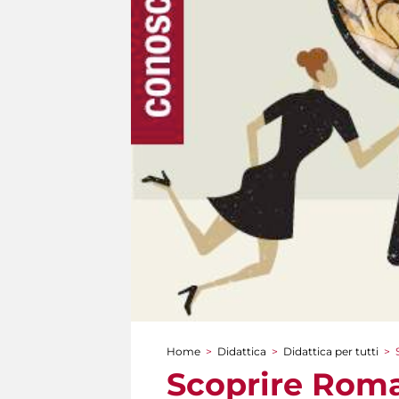
Home
>
Didattica
>
Didattica per tutti
>
Tu sei qui
Scoprire Roma 