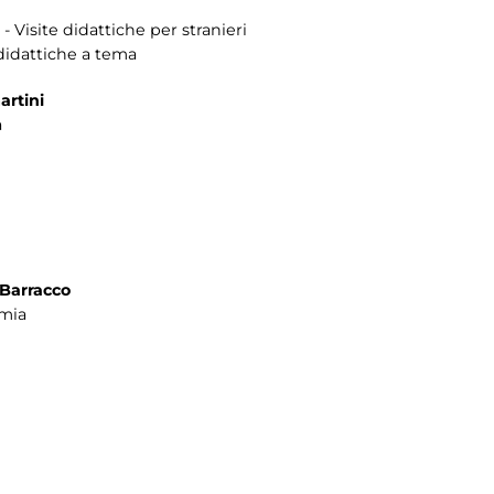
 - Visite didattiche per stranieri
e didattiche a tema
artini
a
 Barracco
amia