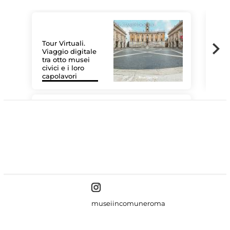
Tour Virtuali.
Viaggio digitale
tra otto musei
civici e i loro
Le 
capolavori
Sis
#DiscoverMiC
museiincomuneroma