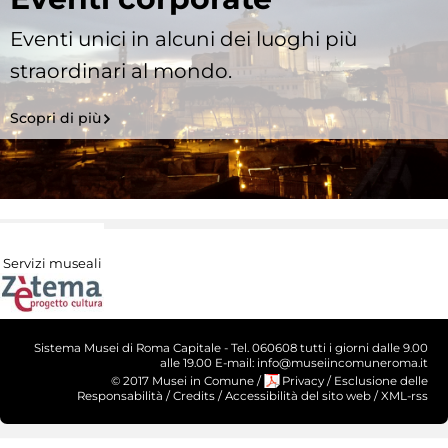
Eventi unici in alcuni dei luoghi più
straordinari al mondo.
Scopri di più
Servizi museali
Sistema Musei di Roma Capitale - Tel. 060608 tutti i giorni dalle 9.00
alle 19.00 E-mail: info@museiincomuneroma.it
© 2017 Musei in Comune
/
Privacy
/
Esclusione delle
Responsabilità
/
Credits
/
Accessibilità del sito web
/
XML-rss