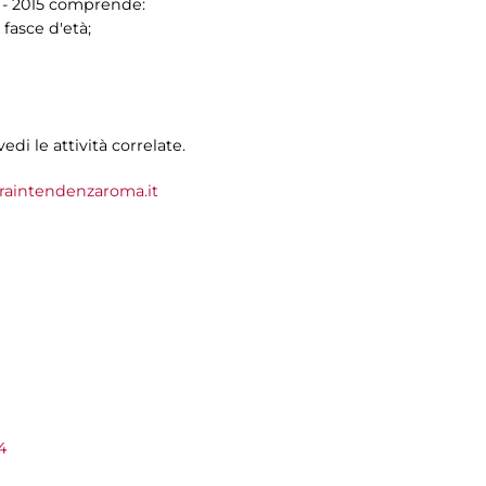
14 - 2015 comprende:
 fasce d'età;
vedi le attività correlate.
aintendenzaroma.it
4