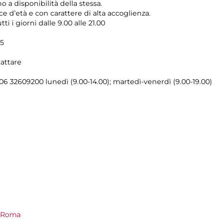
no a disponibilità della stessa.
e d’età e con carattere di alta accoglienza.
utti i giorni dalle 9.00 alle 21.00
25
attare
 06 32609200 lunedì (9.00-14.00); martedì-venerdì (9.00-19.00)
i Roma