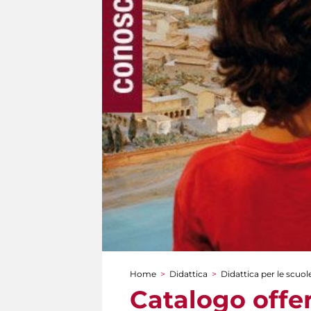
Home
>
Didattica
>
Didattica per le scuol
Tu sei qui
Catalogo offer