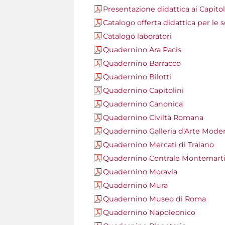
Presentazione didattica ai Capitol
Catalogo offerta didattica per le 
Catalogo laboratori
Quadernino Ara Pacis
Quadernino Barracco
Quadernino Bilotti
Quadernino Capitolini
Quadernino Canonica
Quadernino Civiltà Romana
Quadernino Galleria d'Arte Mode
Quadernino Mercati di Traiano
Quadernino Centrale Montemarti
Quadernino Moravia
Quadernino Mura
Quadernino Museo di Roma
Quadernino Napoleonico