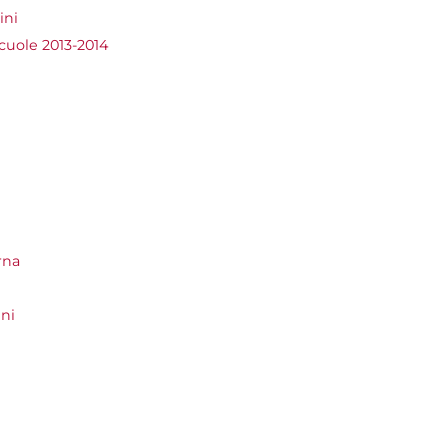
ini
scuole 2013-2014
rna
ni