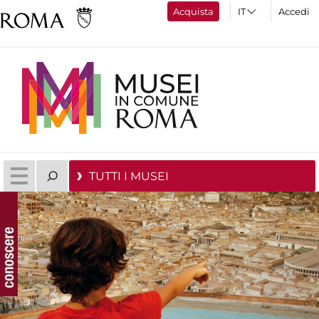
Acquista
Accedi
TUTTI I MUSEI