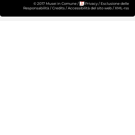
© 2017 Musei in Comune
/
Privacy
/
Esclusione delle
Responsabilità
/
Credits
/
Accessibilità del sito web
/
XML-rss