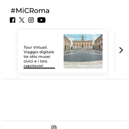
#MiCRoma
Tour Virtuali.
Viaggio digitale
tra otto musei
civici e i loro
Le 
capolavori
Sis
#DiscoverMiC