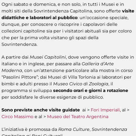
Ogni sabato e domenica, e non solo, in tutti i Musei e in
molti siti della Sovrintendenza Capitolina, sono offerte
visite
didattiche e laboratori al pubblico
: un’occasione speciale,
dunque, per conoscere o riscoprire i capolavori delle
collezioni capitoline sia per i visitatori abituali sia per coloro
che per la prima volta visitano gli spazi della
Sovrintendenza.
A partire dai
Musei Capitolini
, dove vengono offerte visite in
italiano e in inglese, per passare alla
Galleria d’Arte
Moderna
, con un’attenzione particolare alla mostra in corso
“Pasolini Pittore”; dai Musei di Villa Torlonia ai laboratori per
bimbi e adulti presso il
Museo Civico di Zoologia
, il
programma si sviluppa
secondo orari e giorni a rotazione
per soddisfare le diverse esigenze di pubblico.
Sono previste anche visite guidate
ai >
Fori Imperiali
, al >
Circo Massimo
e al >
Museo del Teatro Argentina
L’iniziativa è promossa da
Roma Culture
,
Sovrintendenza