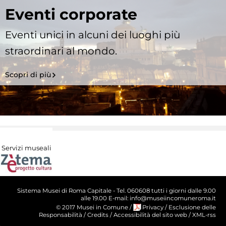
Eventi corporate
Eventi unici in alcuni dei luoghi più
straordinari al mondo.
Scopri di più
Servizi museali
Sistema Musei di Roma Capitale - Tel. 060608 tutti i giorni dalle 9.00
alle 19.00 E-mail: info@museiincomuneroma.it
© 2017 Musei in Comune
/
Privacy
/
Esclusione delle
Responsabilità
/
Credits
/
Accessibilità del sito web
/
XML-rss