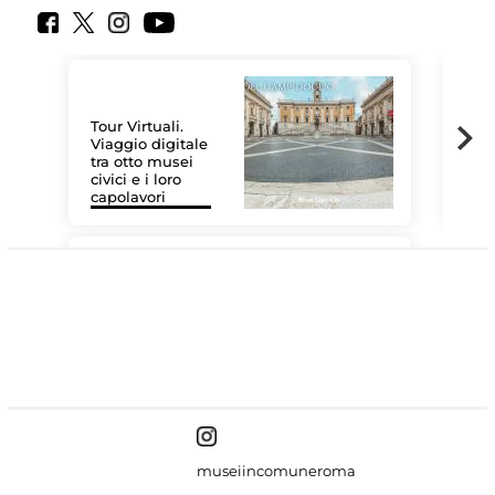
Tour Virtuali.
Viaggio digitale
tra otto musei
civici e i loro
Le 
capolavori
Sis
#DiscoverMiC
museiincomuneroma