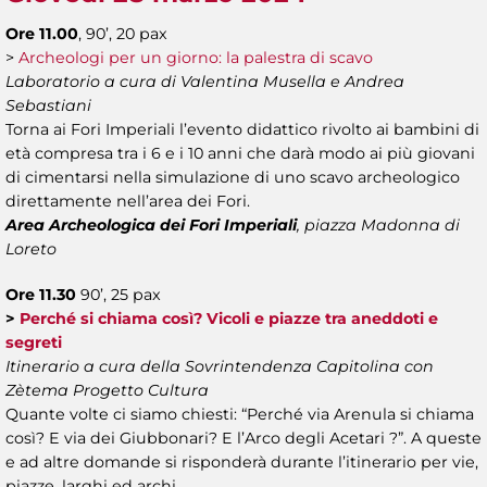
Ore 11.00
, 90’, 20 pax
>
Archeologi per un giorno: la palestra di scavo
Laboratorio a cura di Valentina Musella e Andrea
Sebastiani
Torna ai Fori Imperiali l’evento didattico rivolto ai bambini di
età compresa tra i 6 e i 10 anni che darà modo ai più giovani
di cimentarsi nella simulazione di uno scavo archeologico
direttamente nell’area dei Fori.
Area Archeologica dei Fori Imperiali
, piazza Madonna di
Loreto
Ore 11.30
90’, 25 pax
>
Perché si chiama così? Vicoli e piazze tra aneddoti e
segreti
Itinerario a cura della Sovrintendenza Capitolina con
Zètema Progetto Cultura
Quante volte ci siamo chiesti: “Perché via Arenula si chiama
così? E via dei Giubbonari? E l’Arco degli Acetari ?”. A queste
e ad altre domande si risponderà durante l’itinerario per vie,
piazze, larghi ed archi.