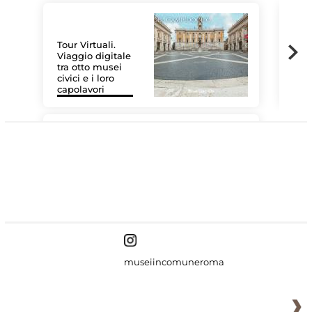
Tour Virtuali.
Viaggio digitale
tra otto musei
civici e i loro
Le 
capolavori
Sis
#DiscoverMiC
museiincomuneroma