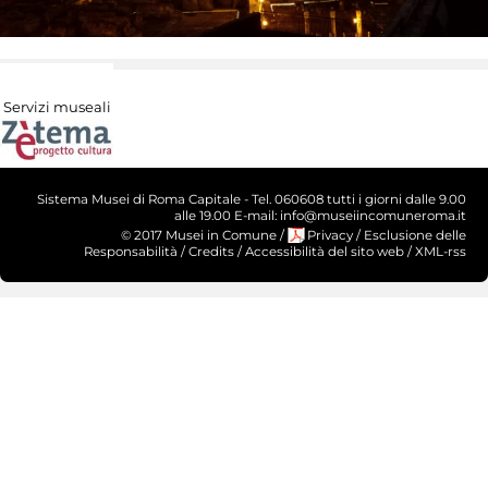
Servizi museali
Sistema Musei di Roma Capitale - Tel. 060608 tutti i giorni dalle 9.00
alle 19.00 E-mail: info@museiincomuneroma.it
© 2017 Musei in Comune
/
Privacy
/
Esclusione delle
Responsabilità
/
Credits
/
Accessibilità del sito web
/
XML-rss