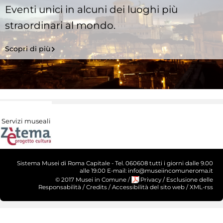
Eventi unici in alcuni dei luoghi più
straordinari al mondo.
Scopri di più
Servizi museali
Sistema Musei di Roma Capitale - Tel. 060608 tutti i giorni dalle 9.00
alle 19.00 E-mail: info@museiincomuneroma.it
© 2017 Musei in Comune
/
Privacy
/
Esclusione delle
Responsabilità
/
Credits
/
Accessibilità del sito web
/
XML-rss