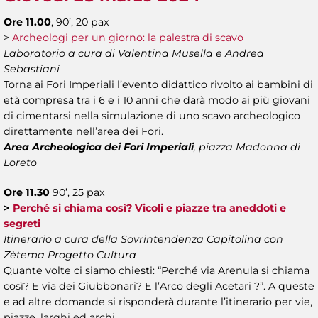
Ore 11.00
, 90’, 20 pax
>
Archeologi per un giorno: la palestra di scavo
Laboratorio a cura di Valentina Musella e Andrea
Sebastiani
Torna ai Fori Imperiali l’evento didattico rivolto ai bambini di
età compresa tra i 6 e i 10 anni che darà modo ai più giovani
di cimentarsi nella simulazione di uno scavo archeologico
direttamente nell’area dei Fori.
Area Archeologica dei Fori Imperiali
, piazza Madonna di
Loreto
Ore 11.30
90’, 25 pax
>
Perché si chiama così? Vicoli e piazze tra aneddoti e
segreti
Itinerario a cura della Sovrintendenza Capitolina con
Zètema Progetto Cultura
Quante volte ci siamo chiesti: “Perché via Arenula si chiama
così? E via dei Giubbonari? E l’Arco degli Acetari ?”. A queste
e ad altre domande si risponderà durante l’itinerario per vie,
piazze, larghi ed archi.