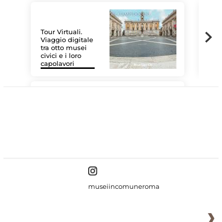
Tour Virtuali.
Viaggio digitale
tra otto musei
civici e i loro
Le 
capolavori
Sis
#DiscoverMiC
museiincomuneroma