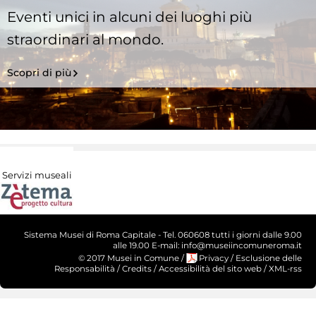
Eventi unici in alcuni dei luoghi più
straordinari al mondo.
Scopri di più
Servizi museali
Sistema Musei di Roma Capitale - Tel. 060608 tutti i giorni dalle 9.00
alle 19.00 E-mail: info@museiincomuneroma.it
© 2017 Musei in Comune
/
Privacy
/
Esclusione delle
Responsabilità
/
Credits
/
Accessibilità del sito web
/
XML-rss