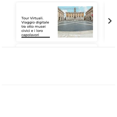
Tour Virtuali.
Viaggio digitale
tra otto musei
civici e i loro
Le 
capolavori
Sis
#DiscoverMiC