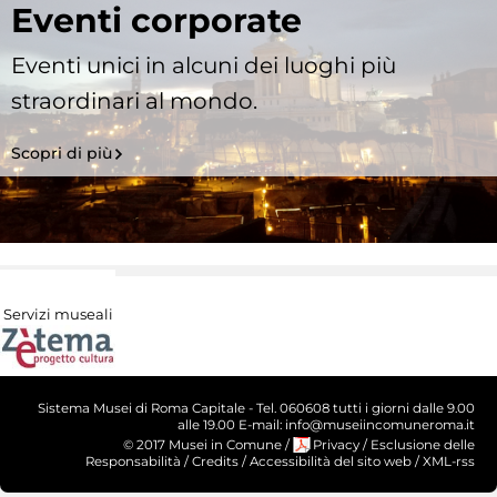
Eventi corporate
Eventi unici in alcuni dei luoghi più
straordinari al mondo.
Scopri di più
Servizi museali
Sistema Musei di Roma Capitale - Tel. 060608 tutti i giorni dalle 9.00
alle 19.00 E-mail: info@museiincomuneroma.it
© 2017 Musei in Comune
/
Privacy
/
Esclusione delle
Responsabilità
/
Credits
/
Accessibilità del sito web
/
XML-rss