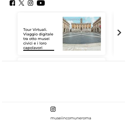
Tour Virtuali.
Viaggio digitale
tra otto musei
civici e i loro
Le 
capolavori
Sis
#DiscoverMiC
museiincomuneroma