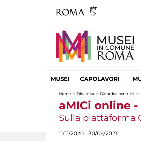
MUSEI
CAPOLAVORI
MU
Home
>
Didattica
>
Didattica per tutti
>
Tu sei qui
aMICi online -
Sulla piattaforma 
11/11/2020 - 30/06/2021