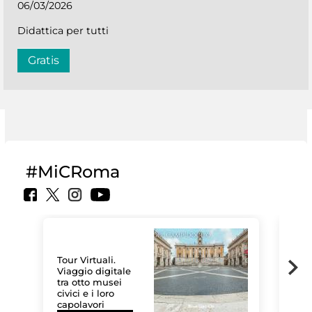
06/03/2026
Didattica per tutti
Gratis
#MiCRoma
Tour Virtuali.
Viaggio digitale
tra otto musei
civici e i loro
Le 
capolavori
Sis