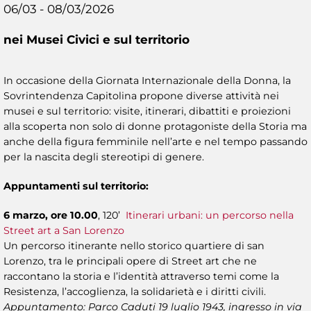
06/03 - 08/03/2026
nei Musei Civici e sul territorio
In occasione della Giornata Internazionale della Donna, la
Sovrintendenza Capitolina propone diverse attività nei
musei e sul territorio: visite, itinerari, dibattiti e proiezioni
alla scoperta non solo di donne protagoniste della Storia ma
anche della figura femminile nell’arte e nel tempo passando
per la nascita degli stereotipi di genere.
Appuntamenti sul territorio:
6 marzo, ore 10.00
, 120’
Itinerari urbani: un percorso nella
Street art a San Lorenzo
Un percorso itinerante nello storico quartiere di san
Lorenzo, tra le principali opere di Street art che ne
raccontano la storia e l’identità attraverso temi come la
Resistenza, l’accoglienza, la solidarietà e i diritti civili.
Appuntamento: Parco Caduti 19 luglio 1943, ingresso in via