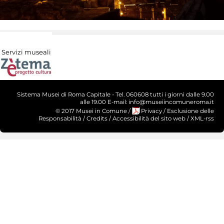
Servizi museali
Sistema Musei di Roma Capitale - Tel. 060608 tutti i giorni dalle 9.00
alle 19.00 E-mail: info@museiincomuneroma.it
© 2017 Musei in Comune
/
Privacy
/
Esclusione delle
Responsabilità
/
Credits
/
Accessibilità del sito web
/
XML-rss