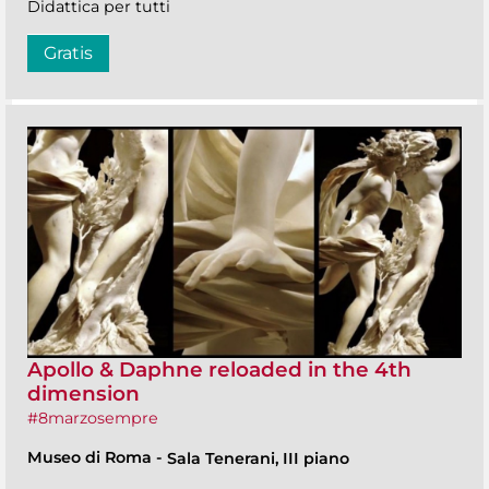
Didattica per tutti
Gratis
Apollo & Daphne reloaded in the 4th
dimension
#8marzosempre
Museo di Roma
-
Sala Tenerani, III piano