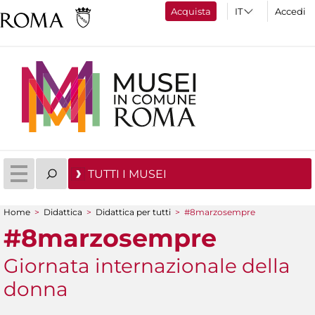
Acquista
Accedi
TUTTI I MUSEI
Home
>
Didattica
>
Didattica per tutti
>
#8marzosempre
Tu sei qui
#8marzosempre
Giornata internazionale della
donna