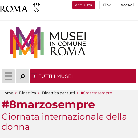
Acquista
Accedi
TUTTI I MUSEI
Home
>
Didattica
>
Didattica per tutti
>
#8marzosempre
Tu sei qui
#8marzosempre
Giornata internazionale della
donna