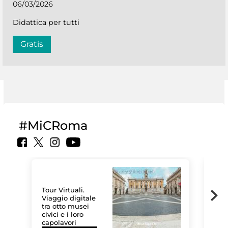
06/03/2026
Didattica per tutti
Gratis
#MiCRoma
Tour Virtuali.
Viaggio digitale
tra otto musei
civici e i loro
Le 
capolavori
Sis