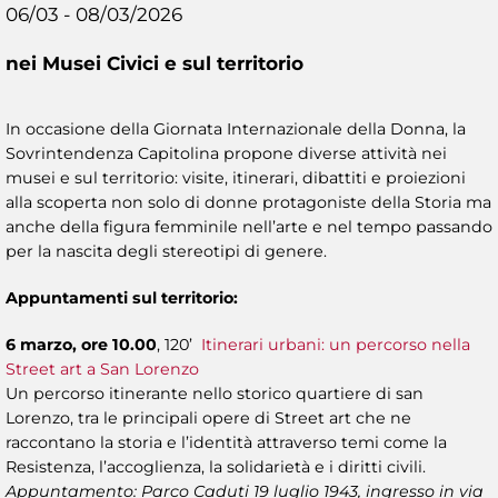
06/03 - 08/03/2026
nei Musei Civici e sul territorio
In occasione della Giornata Internazionale della Donna, la
Sovrintendenza Capitolina propone diverse attività nei
musei e sul territorio: visite, itinerari, dibattiti e proiezioni
alla scoperta non solo di donne protagoniste della Storia ma
anche della figura femminile nell’arte e nel tempo passando
per la nascita degli stereotipi di genere.
Appuntamenti sul territorio:
6 marzo, ore 10.00
, 120’
Itinerari urbani: un percorso nella
Street art a San Lorenzo
Un percorso itinerante nello storico quartiere di san
Lorenzo, tra le principali opere di Street art che ne
raccontano la storia e l’identità attraverso temi come la
Resistenza, l’accoglienza, la solidarietà e i diritti civili.
Appuntamento: Parco Caduti 19 luglio 1943, ingresso in via