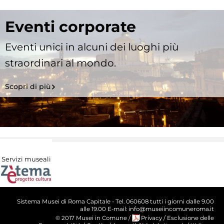
Eventi corporate
Eventi unici in alcuni dei luoghi più
straordinari al mondo.
Scopri di più
Servizi museali
Sistema Musei di Roma Capitale - Tel. 060608 tutti i giorni dalle 9.00
alle 19.00 E-mail: info@museiincomuneroma.it
© 2017 Musei in Comune
/
Privacy
/
Esclusione delle