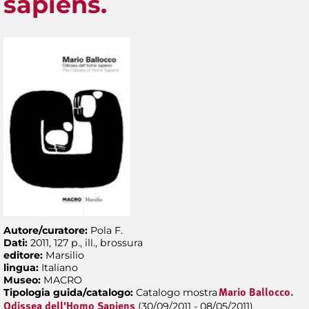
sapiens.
Autore/curatore:
Pola F.
Dati:
2011, 127 p., ill., brossura
editore:
Marsilio
lingua:
Italiano
Museo:
MACRO
Tipologia guida/catalogo:
Catalogo mostra
Mario Ballocco.
(30/09/2011 - 08/05/2011)
Odissea dell'Homo Sapiens