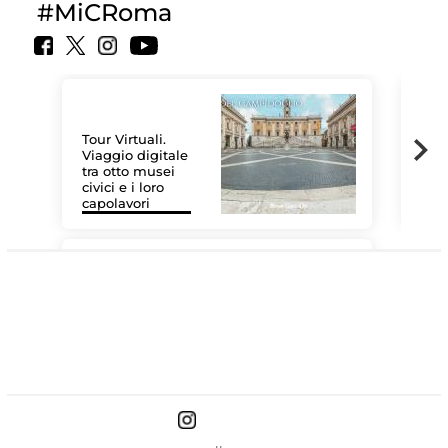
#MiCRoma
Tour Virtuali.
Viaggio digitale
tra otto musei
civici e i loro
Le 
capolavori
Sis
#DiscoverMiC