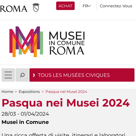
ACHAT
Connectez-Vous
TOUS LES MUSÉES CIVIQUES
Home
>
Expositions
>
Pasqua nei Musei 2024
You are here
Pasqua nei Musei 2024
28/03 - 01/04/2024
Musei in Comune
Una ricca offerta di visite, itinerari e laboratori,