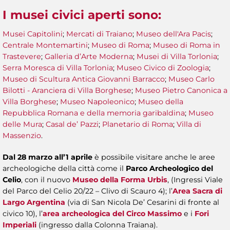
I musei civici aperti sono
:
Musei Capitolini
;
Mercati di Traiano
;
Museo dell'Ara Pacis
;
Centrale Montemartini
;
Museo di Roma
;
Museo di Roma in
Trastevere
;
Galleria d’Arte Moderna
;
Musei di Villa Torlonia
;
Serra Moresca di Villa Torlonia
;
Museo Civico di Zoologia
;
Museo di Scultura Antica Giovanni Barracco
;
Museo Carlo
Bilotti - Aranciera di Villa Borghese
;
Museo Pietro Canonica a
Villa Borghese
;
Museo Napoleonico
;
Museo della
Repubblica Romana e della memoria garibaldina
;
Museo
delle Mura
;
Casal de’ Pazzi
;
Planetario di Roma
;
Villa di
Massenzio
.
Dal 28 marzo all’1 aprile
è possibile visitare anche le aree
archeologiche della città come il
Parco Archeologico del
Celio
, con il nuovo
Museo della Forma Urbis
, (Ingressi Viale
del Parco del Celio 20/22 – Clivo di Scauro 4); l’
Area Sacra di
Largo Argentina
(via di San Nicola De’ Cesarini di fronte al
civico 10), l’
area archeologica del Circo Massimo
e i
Fori
Imperiali
(ingresso dalla Colonna Traiana).