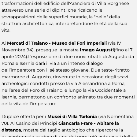
trasformazioni dell'edificio dell'Aranciera di Villa Borghese
attraverso una serie di dipinti che ricalcano le
sovrapposizioni delle superfici murarie, la "pelle" della
struttura architettonica, interpretandone le età della sua
vita.
Ai
Mercati di Traiano - Museo dei Fori Imperiali
(via IV
Novembre 94), prosegue la mostra
Imago Augusti
(fino al 7
aprile 2024).L’esposizione di due nuovi ritratti di Augusto da
Roma e Isernia darà il via a un intenso dialogo
dell’imperatore con il sé stesso giovane. Due teste-ritratto
marmoree di Augusto, rinvenute in occasione degli scavi
archeologici condotti presso la via Alessandrina a Roma,
nell’area del Foro di Traiano, e lungo la via Occidentale a
Isernia, permettono un confronto animato tra due momenti
della vita dell’imperatore.
Duplice offerta per i
Musei di Villa Torlonia
(via Nomentana
70). Al Casino dei Principi
Giancarla Frare - Abitare la
distanza
, mostra dal taglio antologico che ripercorre la
quarantennale carriera di uno dei nomi più autorevoli della