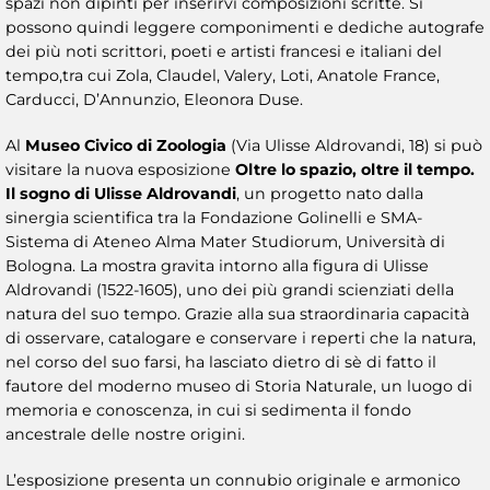
spazi non dipinti per inserirvi composizioni scritte. Si
possono quindi leggere componimenti e dediche autografe
dei più noti scrittori, poeti e artisti francesi e italiani del
tempo,tra cui Zola, Claudel, Valery, Loti, Anatole France,
Carducci, D’Annunzio, Eleonora Duse.
Al
Museo Civico di Zoologia
(Via Ulisse Aldrovandi, 18) si può
visitare la nuova esposizione
Oltre lo spazio, oltre il tempo.
Il sogno di Ulisse Aldrovandi
, un progetto nato dalla
sinergia scientifica tra la Fondazione Golinelli e SMA-
Sistema di Ateneo Alma Mater Studiorum, Università di
Bologna. La mostra gravita intorno alla figura di Ulisse
Aldrovandi (1522-1605), uno dei più grandi scienziati della
natura del suo tempo. Grazie alla sua straordinaria capacità
di osservare, catalogare e conservare i reperti che la natura,
nel corso del suo farsi, ha lasciato dietro di sè di fatto il
fautore del moderno museo di Storia Naturale, un luogo di
memoria e conoscenza, in cui si sedimenta il fondo
ancestrale delle nostre origini.
L’esposizione presenta un connubio originale e armonico