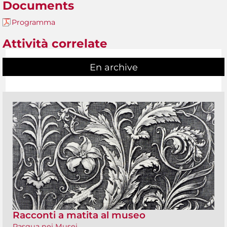
Documents
Programma
Attività correlate
En archive
Racconti a matita al museo
Pasqua nei Musei