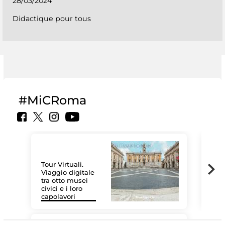
28/03/2024
Didactique pour tous
#MiCRoma
Tour Virtuali.
Viaggio digitale
tra otto musei
civici e i loro
Les
capolavori
MiC