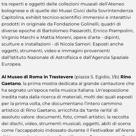
tra reperti e oggetti delle collezioni museali dell’Ateneo
bolognese e di quelle dei Musei Civici della Sovrintendenza
Capitolina, exhibit tecnico-scientifici immersivi e interattivi
prodotti in originale da Fondazione Golinelli, quadri di
diverse epoche di Bartolomeo Passarotti, Enrico Prampolini,
Virginio Marchi e Mattia Moreni, opere d’arte - dipinti,
sculture e installazioni - di Nicola Samorì. Esposti anche
oggetti, strumenti, video e immagini provenienti
dall’Istituto Nazionale di Astrofisica e dall’Agenzia Spaziale
Europea.
Al Museo di Roma in Trastevere
(piazza S. Egidio, 1/b)
Rino
Gaetano
, la prima mostra dedicata al grande cantautore che
ha segnato un’epoca nella musica italiana. Un’esposizione
inedita nata dalla ricerca di materiali, molti dei quali esposti
per la prima volta, che documentano l’intero cammino
artistico di Rino Gaetano, arricchita da ‘tante rarità’ di
assoluto valore: documenti, foto, cimeli artistici, la raccolta
dei dischi, video, strumenti musicali, oggetti, abiti di scena
come l’accappatoio indossato durante il Festivalbar all’Arena