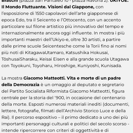
Braschi
(piazza San Pantaleo 10 - piazza Navona 2).
UKIYOE.
Il Mondo Fluttuante. Visioni dal Giappone,
con
l’esposizione di 1550 capolavori dell’arte giapponese di
epoca Edo, tra il Seicento e l’Ottocento, con un accento
particolare sul filone artistico più innovativo del tempo e
internazionalmente ancora oggi influente. In mostra i più
importanti maestri dell’Ukiyo-e, oltre 30 artisti, a partire
dalle prime scuole Seicentesche come la Torii fino ai nomi
più noti di KitagawaUtamaro, Katsushika Hokusai,
TōshusaiSharaku, Keisai Eisen e alla grande scuola Utagawa
con Toyokuni, Toyoharu, Hiroshige, Kuniyoshi, Kunisada.
La mostra
Giacomo Matteotti. Vita e morte di un padre
della Democrazia
è un omaggio al deputato e segretario
del Partito Socialista Riformista Giacomo Matteotti, figura
centrale per la storia del ‘900, in occasione del centenario
della morte. Esposti numerosi materiali inediti (documenti,
lettere, fotografie, filmati dell’Archivio Storico Luce e della
Rai). Il percorso espositivo – il primo dedicato a uno dei più
importanti personaggi culturali e politici del secolo scorso -
intende ripercorrere con criteri di oggettività e di