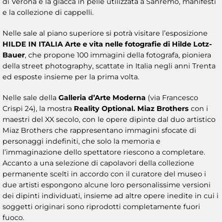
di Verona e la giacca in pelle utilizzata a Sanremo, manifesti
e la collezione di cappelli.
Nelle sale al piano superiore si potrà visitare l’esposizione
HILDE IN ITALIA Arte e vita nelle fotografie di Hilde Lotz-
Bauer
, che propone 100 immagini della fotografa, pioniera
della street photography, scattate in Italia negli anni Trenta
ed esposte insieme per la prima volta.
Nelle sale della
Galleria d’Arte Moderna
(via Francesco
Crispi 24), la mostra
Reality Optional. Miaz Brothers
con i
maestri del XX secolo, con le opere dipinte dal duo artistico
Miaz Brothers che rappresentano immagini sfocate di
personaggi indefiniti, che solo la memoria e
l’immaginazione dello spettatore riescono a completare.
Accanto a una selezione di capolavori della collezione
permanente scelti in accordo con il curatore del museo i
due artisti espongono alcune loro personalissime versioni
dei dipinti individuati, insieme ad altre opere inedite in cui i
soggetti originari sono riprodotti completamente fuori
fuoco.