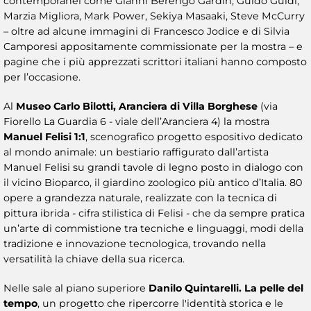
contemporanei come Gianni Berengo Gardin, Guido Guidi,
Marzia Migliora, Mark Power, Sekiya Masaaki, Steve McCurry
– oltre ad alcune immagini di Francesco Jodice e di Silvia
Camporesi appositamente commissionate per la mostra – e
pagine che i più apprezzati scrittori italiani hanno composto
per l’occasione.
Al
Museo Carlo Bilotti, Aranciera di Villa Borghese
(via
Fiorello La Guardia 6 - viale dell’Aranciera 4) la mostra
Manuel Felisi 1:1
, scenografico progetto espositivo dedicato
al mondo animale: un bestiario raffigurato dall’artista
Manuel Felisi su grandi tavole di legno posto in dialogo con
il vicino Bioparco, il giardino zoologico più antico d’Italia. 80
opere a grandezza naturale, realizzate con la tecnica di
pittura ibrida - cifra stilistica di Felisi - che da sempre pratica
un’arte di commistione tra tecniche e linguaggi, modi della
tradizione e innovazione tecnologica, trovando nella
versatilità la chiave della sua ricerca.
Nelle sale al piano superiore
Danilo Quintarelli. La pelle del
tempo
, un progetto che ripercorre l'identità storica e le