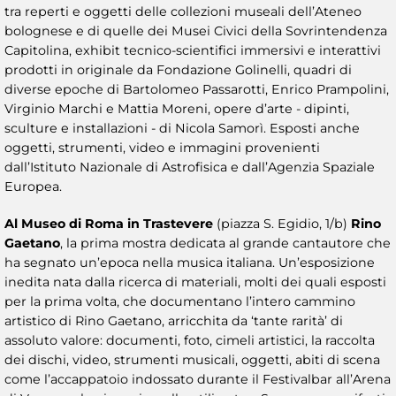
tra reperti e oggetti delle collezioni museali dell’Ateneo
bolognese e di quelle dei Musei Civici della Sovrintendenza
Capitolina, exhibit tecnico-scientifici immersivi e interattivi
prodotti in originale da Fondazione Golinelli, quadri di
diverse epoche di Bartolomeo Passarotti, Enrico Prampolini,
Virginio Marchi e Mattia Moreni, opere d’arte - dipinti,
sculture e installazioni - di Nicola Samorì. Esposti anche
oggetti, strumenti, video e immagini provenienti
dall’Istituto Nazionale di Astrofisica e dall’Agenzia Spaziale
Europea.
Al Museo di Roma in Trastevere
(piazza S. Egidio, 1/b)
Rino
Gaetano
, la prima mostra dedicata al grande cantautore che
ha segnato un’epoca nella musica italiana. Un’esposizione
inedita nata dalla ricerca di materiali, molti dei quali esposti
per la prima volta, che documentano l’intero cammino
artistico di Rino Gaetano, arricchita da ‘tante rarità’ di
assoluto valore: documenti, foto, cimeli artistici, la raccolta
dei dischi, video, strumenti musicali, oggetti, abiti di scena
come l’accappatoio indossato durante il Festivalbar all’Arena