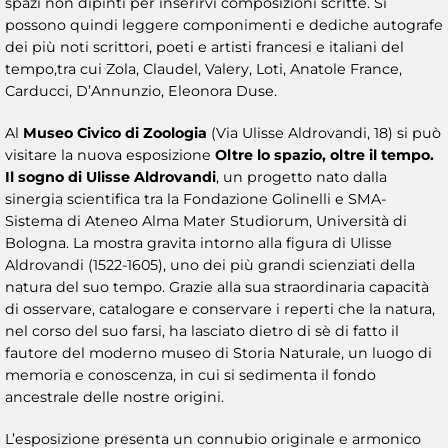
spazi non dipinti per inserirvi composizioni scritte. Si
possono quindi leggere componimenti e dediche autografe
dei più noti scrittori, poeti e artisti francesi e italiani del
tempo,tra cui Zola, Claudel, Valery, Loti, Anatole France,
Carducci, D’Annunzio, Eleonora Duse.
Al
Museo Civico di Zoologia
(Via Ulisse Aldrovandi, 18) si può
visitare la nuova esposizione
Oltre lo spazio, oltre il tempo.
Il sogno di Ulisse Aldrovandi
, un progetto nato dalla
sinergia scientifica tra la Fondazione Golinelli e SMA-
Sistema di Ateneo Alma Mater Studiorum, Università di
Bologna. La mostra gravita intorno alla figura di Ulisse
Aldrovandi (1522-1605), uno dei più grandi scienziati della
natura del suo tempo. Grazie alla sua straordinaria capacità
di osservare, catalogare e conservare i reperti che la natura,
nel corso del suo farsi, ha lasciato dietro di sè di fatto il
fautore del moderno museo di Storia Naturale, un luogo di
memoria e conoscenza, in cui si sedimenta il fondo
ancestrale delle nostre origini.
L’esposizione presenta un connubio originale e armonico