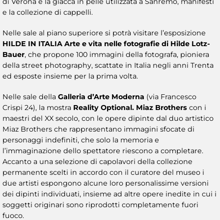
di Verona e la giacca in pelle utilizzata a Sanremo, manifesti
e la collezione di cappelli.
Nelle sale al piano superiore si potrà visitare l’esposizione
HILDE IN ITALIA Arte e vita nelle fotografie di Hilde Lotz-
Bauer
, che propone 100 immagini della fotografa, pioniera
della street photography, scattate in Italia negli anni Trenta
ed esposte insieme per la prima volta.
Nelle sale della
Galleria d’Arte Moderna
(via Francesco
Crispi 24), la mostra
Reality Optional. Miaz Brothers
con i
maestri del XX secolo, con le opere dipinte dal duo artistico
Miaz Brothers che rappresentano immagini sfocate di
personaggi indefiniti, che solo la memoria e
l’immaginazione dello spettatore riescono a completare.
Accanto a una selezione di capolavori della collezione
permanente scelti in accordo con il curatore del museo i
due artisti espongono alcune loro personalissime versioni
dei dipinti individuati, insieme ad altre opere inedite in cui i
soggetti originari sono riprodotti completamente fuori
fuoco.