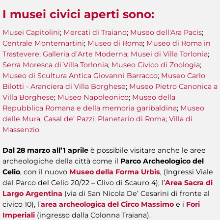
I musei civici aperti sono
:
Musei Capitolini
;
Mercati di Traiano
;
Museo dell'Ara Pacis
;
Centrale Montemartini
;
Museo di Roma
;
Museo di Roma in
Trastevere
;
Galleria d’Arte Moderna
;
Musei di Villa Torlonia
;
Serra Moresca di Villa Torlonia
;
Museo Civico di Zoologia
;
Museo di Scultura Antica Giovanni Barracco
;
Museo Carlo
Bilotti - Aranciera di Villa Borghese
;
Museo Pietro Canonica a
Villa Borghese
;
Museo Napoleonico
;
Museo della
Repubblica Romana e della memoria garibaldina
;
Museo
delle Mura
;
Casal de’ Pazzi
;
Planetario di Roma
;
Villa di
Massenzio
.
Dal 28 marzo all’1 aprile
è possibile visitare anche le aree
archeologiche della città come il
Parco Archeologico del
Celio
, con il nuovo
Museo della Forma Urbis
, (Ingressi Viale
del Parco del Celio 20/22 – Clivo di Scauro 4); l’
Area Sacra di
Largo Argentina
(via di San Nicola De’ Cesarini di fronte al
civico 10), l’
area archeologica del Circo Massimo
e i
Fori
Imperiali
(ingresso dalla Colonna Traiana).