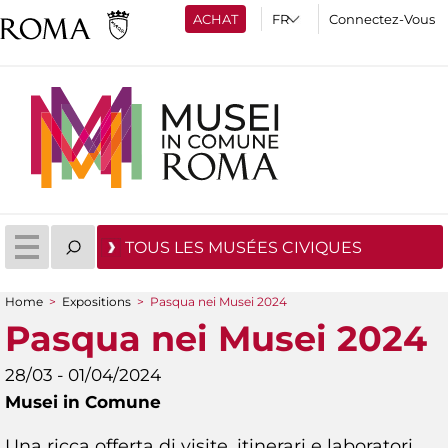
ACHAT
Connectez-Vous
TOUS LES MUSÉES CIVIQUES
Home
>
Expositions
>
Pasqua nei Musei 2024
You are here
Pasqua nei Musei 2024
28/03 - 01/04/2024
Musei in Comune
Una ricca offerta di visite, itinerari e laboratori,