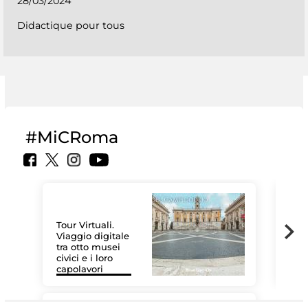
28/03/2024
Didactique pour tous
#MiCRoma
Tour Virtuali.
Viaggio digitale
tra otto musei
civici e i loro
Les
capolavori
MiC