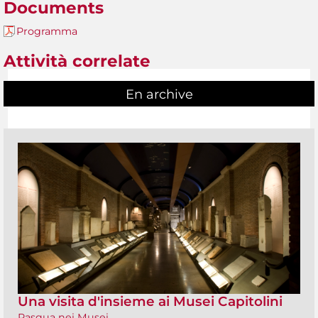
Documents
Programma
Attività correlate
En archive
Una visita d'insieme ai Musei Capitolini
Pasqua nei Musei