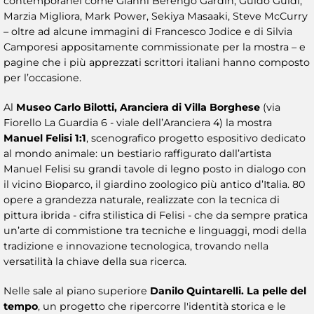
contemporanei come Gianni Berengo Gardin, Guido Guidi,
Marzia Migliora, Mark Power, Sekiya Masaaki, Steve McCurry
– oltre ad alcune immagini di Francesco Jodice e di Silvia
Camporesi appositamente commissionate per la mostra – e
pagine che i più apprezzati scrittori italiani hanno composto
per l’occasione.
Al
Museo Carlo Bilotti, Aranciera di Villa Borghese
(via
Fiorello La Guardia 6 - viale dell’Aranciera 4) la mostra
Manuel Felisi 1:1
, scenografico progetto espositivo dedicato
al mondo animale: un bestiario raffigurato dall’artista
Manuel Felisi su grandi tavole di legno posto in dialogo con
il vicino Bioparco, il giardino zoologico più antico d’Italia. 80
opere a grandezza naturale, realizzate con la tecnica di
pittura ibrida - cifra stilistica di Felisi - che da sempre pratica
un’arte di commistione tra tecniche e linguaggi, modi della
tradizione e innovazione tecnologica, trovando nella
versatilità la chiave della sua ricerca.
Nelle sale al piano superiore
Danilo Quintarelli. La pelle del
tempo
, un progetto che ripercorre l'identità storica e le