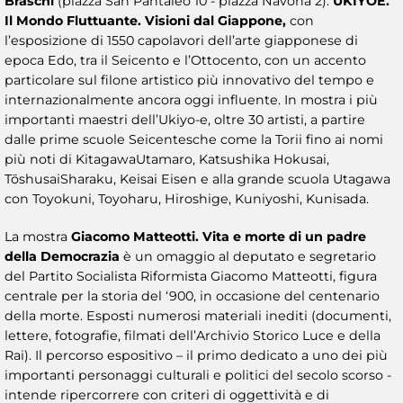
Braschi
(piazza San Pantaleo 10 - piazza Navona 2).
UKIYOE.
Il Mondo Fluttuante. Visioni dal Giappone,
con
l’esposizione di 1550 capolavori dell’arte giapponese di
epoca Edo, tra il Seicento e l’Ottocento, con un accento
particolare sul filone artistico più innovativo del tempo e
internazionalmente ancora oggi influente. In mostra i più
importanti maestri dell’Ukiyo-e, oltre 30 artisti, a partire
dalle prime scuole Seicentesche come la Torii fino ai nomi
più noti di KitagawaUtamaro, Katsushika Hokusai,
TōshusaiSharaku, Keisai Eisen e alla grande scuola Utagawa
con Toyokuni, Toyoharu, Hiroshige, Kuniyoshi, Kunisada.
La mostra
Giacomo Matteotti. Vita e morte di un padre
della Democrazia
è un omaggio al deputato e segretario
del Partito Socialista Riformista Giacomo Matteotti, figura
centrale per la storia del ‘900, in occasione del centenario
della morte. Esposti numerosi materiali inediti (documenti,
lettere, fotografie, filmati dell’Archivio Storico Luce e della
Rai). Il percorso espositivo – il primo dedicato a uno dei più
importanti personaggi culturali e politici del secolo scorso -
intende ripercorrere con criteri di oggettività e di