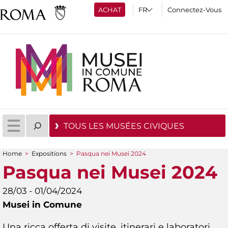
ACHAT
Connectez-Vous
TOUS LES MUSÉES CIVIQUES
Home
>
Expositions
>
Pasqua nei Musei 2024
You are here
Pasqua nei Musei 2024
28/03 - 01/04/2024
Musei in Comune
Una ricca offerta di visite, itinerari e laboratori,