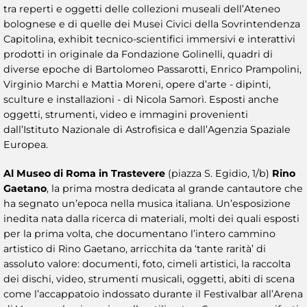
tra reperti e oggetti delle collezioni museali dell’Ateneo
bolognese e di quelle dei Musei Civici della Sovrintendenza
Capitolina, exhibit tecnico-scientifici immersivi e interattivi
prodotti in originale da Fondazione Golinelli, quadri di
diverse epoche di Bartolomeo Passarotti, Enrico Prampolini,
Virginio Marchi e Mattia Moreni, opere d’arte - dipinti,
sculture e installazioni - di Nicola Samorì. Esposti anche
oggetti, strumenti, video e immagini provenienti
dall’Istituto Nazionale di Astrofisica e dall’Agenzia Spaziale
Europea.
Al Museo di Roma in Trastevere
(piazza S. Egidio, 1/b)
Rino
Gaetano
, la prima mostra dedicata al grande cantautore che
ha segnato un’epoca nella musica italiana. Un’esposizione
inedita nata dalla ricerca di materiali, molti dei quali esposti
per la prima volta, che documentano l’intero cammino
artistico di Rino Gaetano, arricchita da ‘tante rarità’ di
assoluto valore: documenti, foto, cimeli artistici, la raccolta
dei dischi, video, strumenti musicali, oggetti, abiti di scena
come l’accappatoio indossato durante il Festivalbar all’Arena