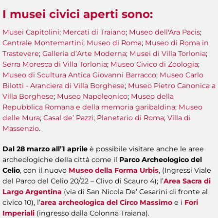
I musei civici aperti sono
:
Musei Capitolini
;
Mercati di Traiano
;
Museo dell'Ara Pacis
;
Centrale Montemartini
;
Museo di Roma
;
Museo di Roma in
Trastevere
;
Galleria d’Arte Moderna
;
Musei di Villa Torlonia
;
Serra Moresca di Villa Torlonia
;
Museo Civico di Zoologia
;
Museo di Scultura Antica Giovanni Barracco
;
Museo Carlo
Bilotti - Aranciera di Villa Borghese
;
Museo Pietro Canonica a
Villa Borghese
;
Museo Napoleonico
;
Museo della
Repubblica Romana e della memoria garibaldina
;
Museo
delle Mura
;
Casal de’ Pazzi
;
Planetario di Roma
;
Villa di
Massenzio
.
Dal 28 marzo all’1 aprile
è possibile visitare anche le aree
archeologiche della città come il
Parco Archeologico del
Celio
, con il nuovo
Museo della Forma Urbis
, (Ingressi Viale
del Parco del Celio 20/22 – Clivo di Scauro 4); l’
Area Sacra di
Largo Argentina
(via di San Nicola De’ Cesarini di fronte al
civico 10), l’
area archeologica del Circo Massimo
e i
Fori
Imperiali
(ingresso dalla Colonna Traiana).