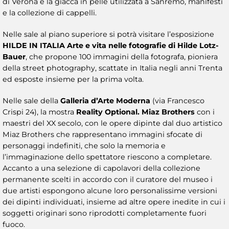
di Verona e la giacca in pelle utilizzata a Sanremo, manifesti
e la collezione di cappelli.
Nelle sale al piano superiore si potrà visitare l’esposizione
HILDE IN ITALIA Arte e vita nelle fotografie di Hilde Lotz-
Bauer
, che propone 100 immagini della fotografa, pioniera
della street photography, scattate in Italia negli anni Trenta
ed esposte insieme per la prima volta.
Nelle sale della
Galleria d’Arte Moderna
(via Francesco
Crispi 24), la mostra
Reality Optional. Miaz Brothers
con i
maestri del XX secolo, con le opere dipinte dal duo artistico
Miaz Brothers che rappresentano immagini sfocate di
personaggi indefiniti, che solo la memoria e
l’immaginazione dello spettatore riescono a completare.
Accanto a una selezione di capolavori della collezione
permanente scelti in accordo con il curatore del museo i
due artisti espongono alcune loro personalissime versioni
dei dipinti individuati, insieme ad altre opere inedite in cui i
soggetti originari sono riprodotti completamente fuori
fuoco.