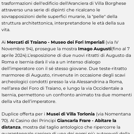
trasformazioni dell'edificio dell'Aranciera di Villa Borghese
attraverso una serie di dipinti che ricalcano le
sovrapposizioni delle superfici murarie, la "pelle" della
struttura architettonica, interpretandone le età della sua
vita.
Ai
Mercati di Traiano - Museo dei Fori Imperiali
(via IV
Novembre 94), prosegue la mostra
Imago Augusti
(fino al 7
aprile 2024).L’esposizione di due nuovi ritratti di Augusto da
Roma e Isernia darà il via a un intenso dialogo
dell’imperatore con il sé stesso giovane. Due teste-ritratto
marmoree di Augusto, rinvenute in occasione degli scavi
archeologici condotti presso la via Alessandrina a Roma,
nell’area del Foro di Traiano, e lungo la via Occidentale a
Isernia, permettono un confronto animato tra due momenti
della vita dell’imperatore.
Duplice offerta per i
Musei di Villa Torlonia
(via Nomentana
70). Al Casino dei Principi
Giancarla Frare - Abitare la
distanza
, mostra dal taglio antologico che ripercorre la
quarantennale carriera di uno dei nomi più autorevoli della