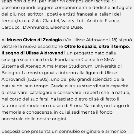
spazi non dipinti per inserirvi composizioni scritte. Si
possono quindi leggere componimenti e dediche autografe
dei più noti scrittori, poeti e artisti francesi e italiani del
tempo,tra cui Zola, Claudel, Valery, Loti, Anatole France,
Carducci, D’Annunzio, Eleonora Duse.
Al
Museo Civico di Zoologia
(Via Ulisse Aldrovandi, 18) si può
visitare la nuova esposizione
Oltre lo spazio, oltre il tempo.
Il sogno di Ulisse Aldrovandi
, un progetto nato dalla
sinergia scientifica tra la Fondazione Golinelli e SMA-
Sistema di Ateneo Alma Mater Studiorum, Università di
Bologna. La mostra gravita intorno alla figura di Ulisse
Aldrovandi (1522-1605), uno dei più grandi scienziati della
natura del suo tempo. Grazie alla sua straordinaria capacità
di osservare, catalogare e conservare i reperti che la natura,
nel corso del suo farsi, ha lasciato dietro di sè di fatto il
fautore del moderno museo di Storia Naturale, un luogo di
memoria e conoscenza, in cui si sedimenta il fondo
ancestrale delle nostre origini.
L’esposizione presenta un connubio originale e armonico