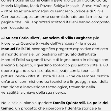
contemporanei come Gianni Berengo Gardin, Guido Guidi,
Marzia Migliora, Mark Power, Sekiya Masaaki, Steve McCurry
– oltre ad alcune immagini di Francesco Jodice e di Silvia
Camporesi appositamente commissionate per la mostra – e
pagine che i più apprezzati scrittori italiani hanno composto
per l’occasione.
Al
Museo Carlo Bilotti, Aranciera di Villa Borghese
(via
Fiorello La Guardia 6 - viale dell’Aranciera 4) la mostra
Manuel Felisi 1:1
, scenografico progetto espositivo dedicato
al mondo animale: un bestiario raffigurato dall’artista
Manuel Felisi su grandi tavole di legno posto in dialogo con
il vicino Bioparco, il giardino zoologico più antico d’Italia. 80
opere a grandezza naturale, realizzate con la tecnica di
pittura ibrida - cifra stilistica di Felisi - che da sempre pratica
un’arte di commistione tra tecniche e linguaggi, modi della
tradizione e innovazione tecnologica, trovando nella
versatilità la chiave della sua ricerca.
Nelle sale al piano superiore
Danilo Quintarelli. La pelle del
tempo
, un progetto che ripercorre l'identità storica e le