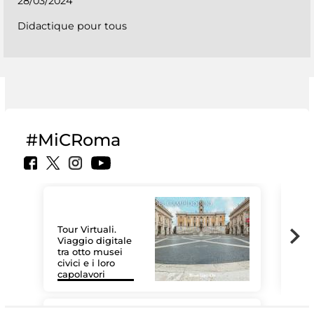
28/03/2024
Didactique pour tous
#MiCRoma
Tour Virtuali.
Viaggio digitale
tra otto musei
civici e i loro
Les
capolavori
MiC