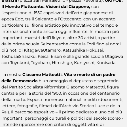
Braschi
(piazza San Pantaleo 10 - piazza Navona 2).
UKIYOE.
Il Mondo Fluttuante. Visioni dal Giappone,
con
l’esposizione di 1550 capolavori dell’arte giapponese di
epoca Edo, tra il Seicento e l’Ottocento, con un accento
particolare sul filone artistico più innovativo del tempo e
internazionalmente ancora oggi influente. In mostra i più
importanti maestri dell’Ukiyo-e, oltre 30 artisti, a partire
dalle prime scuole Seicentesche come la Torii fino ai nomi
più noti di KitagawaUtamaro, Katsushika Hokusai,
TōshusaiSharaku, Keisai Eisen e alla grande scuola Utagawa
con Toyokuni, Toyoharu, Hiroshige, Kuniyoshi, Kunisada.
La mostra
Giacomo Matteotti. Vita e morte di un padre
della Democrazia
è un omaggio al deputato e segretario
del Partito Socialista Riformista Giacomo Matteotti, figura
centrale per la storia del ‘900, in occasione del centenario
della morte. Esposti numerosi materiali inediti (documenti,
lettere, fotografie, filmati dell’Archivio Storico Luce e della
Rai). Il percorso espositivo – il primo dedicato a uno dei più
importanti personaggi culturali e politici del secolo scorso -
intende ripercorrere con criteri di oggettività e di