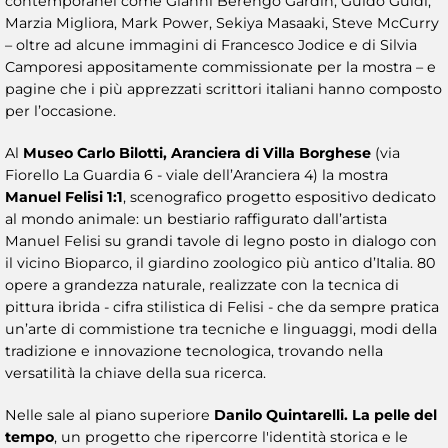
contemporanei come Gianni Berengo Gardin, Guido Guidi,
Marzia Migliora, Mark Power, Sekiya Masaaki, Steve McCurry
– oltre ad alcune immagini di Francesco Jodice e di Silvia
Camporesi appositamente commissionate per la mostra – e
pagine che i più apprezzati scrittori italiani hanno composto
per l’occasione.
Al
Museo Carlo Bilotti, Aranciera di Villa Borghese
(via
Fiorello La Guardia 6 - viale dell’Aranciera 4) la mostra
Manuel Felisi 1:1
, scenografico progetto espositivo dedicato
al mondo animale: un bestiario raffigurato dall’artista
Manuel Felisi su grandi tavole di legno posto in dialogo con
il vicino Bioparco, il giardino zoologico più antico d’Italia. 80
opere a grandezza naturale, realizzate con la tecnica di
pittura ibrida - cifra stilistica di Felisi - che da sempre pratica
un’arte di commistione tra tecniche e linguaggi, modi della
tradizione e innovazione tecnologica, trovando nella
versatilità la chiave della sua ricerca.
Nelle sale al piano superiore
Danilo Quintarelli. La pelle del
tempo
, un progetto che ripercorre l'identità storica e le