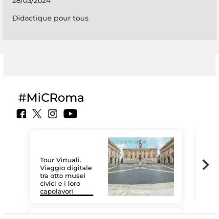
28/03/2024
Didactique pour tous
#MiCRoma
Tour Virtuali.
Viaggio digitale
tra otto musei
civici e i loro
Les
capolavori
MiC