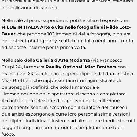
di Verona e la giacca in pelle utilizzata a Sanremo, manifesti
e la collezione di cappelli.
Nelle sale al piano superiore si potrà visitare l’esposizione
HILDE IN ITALIA Arte e vita nelle fotografie di Hilde Lotz-
Bauer
, che propone 100 immagini della fotografa, pioniera
della street photography, scattate in Italia negli anni Trenta
ed esposte insieme per la prima volta.
Nelle sale della
Galleria d’Arte Moderna
(via Francesco
Crispi 24), la mostra
Reality Optional. Miaz Brothers
con i
maestri del XX secolo, con le opere dipinte dal duo artistico
Miaz Brothers che rappresentano immagini sfocate di
personaggi indefiniti, che solo la memoria e
l’immaginazione dello spettatore riescono a completare.
Accanto a una selezione di capolavori della collezione
permanente scelti in accordo con il curatore del museo i
due artisti espongono alcune loro personalissime versioni
dei dipinti individuati, insieme ad altre opere inedite in cui i
soggetti originari sono riprodotti completamente fuori
fuoco.