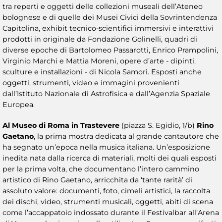
tra reperti e oggetti delle collezioni museali dell’Ateneo
bolognese e di quelle dei Musei Civici della Sovrintendenza
Capitolina, exhibit tecnico-scientifici immersivi e interattivi
prodotti in originale da Fondazione Golinelli, quadri di
diverse epoche di Bartolomeo Passarotti, Enrico Prampolini,
Virginio Marchi e Mattia Moreni, opere d’arte - dipinti,
sculture e installazioni - di Nicola Samorì. Esposti anche
oggetti, strumenti, video e immagini provenienti
dall’Istituto Nazionale di Astrofisica e dall’Agenzia Spaziale
Europea.
Al Museo di Roma in Trastevere
(piazza S. Egidio, 1/b)
Rino
Gaetano
, la prima mostra dedicata al grande cantautore che
ha segnato un’epoca nella musica italiana. Un’esposizione
inedita nata dalla ricerca di materiali, molti dei quali esposti
per la prima volta, che documentano l’intero cammino
artistico di Rino Gaetano, arricchita da ‘tante rarità’ di
assoluto valore: documenti, foto, cimeli artistici, la raccolta
dei dischi, video, strumenti musicali, oggetti, abiti di scena
come l’accappatoio indossato durante il Festivalbar all’Arena