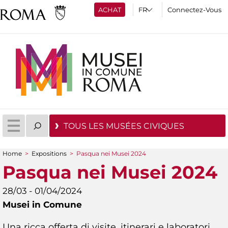
ACHAT
Connectez-Vous
TOUS LES MUSÉES CIVIQUES
Home
>
Expositions
>
Pasqua nei Musei 2024
You are here
Pasqua nei Musei 2024
28/03 - 01/04/2024
Musei in Comune
Una ricca offerta di visite, itinerari e laboratori,