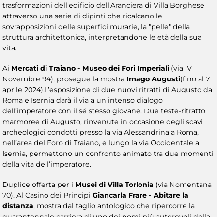
trasformazioni dell'edificio dell'Aranciera di Villa Borghese
attraverso una serie di dipinti che ricalcano le
sovrapposizioni delle superfici murarie, la "pelle" della
struttura architettonica, interpretandone le età della sua
vita.
Ai
Mercati di Traiano - Museo dei Fori Imperiali
(via IV
Novembre 94), prosegue la mostra
Imago Augusti
(fino al 7
aprile 2024).L’esposizione di due nuovi ritratti di Augusto da
Roma e Isernia darà il via a un intenso dialogo
dell’imperatore con il sé stesso giovane. Due teste-ritratto
marmoree di Augusto, rinvenute in occasione degli scavi
archeologici condotti presso la via Alessandrina a Roma,
nell’area del Foro di Traiano, e lungo la via Occidentale a
Isernia, permettono un confronto animato tra due momenti
della vita dell’imperatore.
Duplice offerta per i
Musei di Villa Torlonia
(via Nomentana
70). Al Casino dei Principi
Giancarla Frare - Abitare la
distanza
, mostra dal taglio antologico che ripercorre la
quarantennale carriera di uno dei nomi più autorevoli della