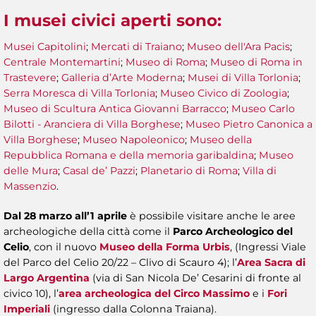
I musei civici aperti sono
:
Musei Capitolini
;
Mercati di Traiano
;
Museo dell'Ara Pacis
;
Centrale Montemartini
;
Museo di Roma
;
Museo di Roma in
Trastevere
;
Galleria d’Arte Moderna
;
Musei di Villa Torlonia
;
Serra Moresca di Villa Torlonia
;
Museo Civico di Zoologia
;
Museo di Scultura Antica Giovanni Barracco
;
Museo Carlo
Bilotti - Aranciera di Villa Borghese
;
Museo Pietro Canonica a
Villa Borghese
;
Museo Napoleonico
;
Museo della
Repubblica Romana e della memoria garibaldina
;
Museo
delle Mura
;
Casal de’ Pazzi
;
Planetario di Roma
;
Villa di
Massenzio
.
Dal 28 marzo all’1 aprile
è possibile visitare anche le aree
archeologiche della città come il
Parco Archeologico del
Celio
, con il nuovo
Museo della Forma Urbis
, (Ingressi Viale
del Parco del Celio 20/22 – Clivo di Scauro 4); l’
Area Sacra di
Largo Argentina
(via di San Nicola De’ Cesarini di fronte al
civico 10), l’
area archeologica del Circo Massimo
e i
Fori
Imperiali
(ingresso dalla Colonna Traiana).