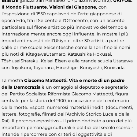
Braschi
(piazza San Pantaleo 10 - piazza Navona 2).
UKIYOE.
Il Mondo Fluttuante. Visioni dal Giappone,
con
l’esposizione di 1550 capolavori dell’arte giapponese di
epoca Edo, tra il Seicento e l’Ottocento, con un accento
particolare sul filone artistico più innovativo del tempo e
internazionalmente ancora oggi influente. In mostra i più
importanti maestri dell’Ukiyo-e, oltre 30 artisti, a partire
dalle prime scuole Seicentesche come la Torii fino ai nomi
più noti di KitagawaUtamaro, Katsushika Hokusai,
TōshusaiSharaku, Keisai Eisen e alla grande scuola Utagawa
con Toyokuni, Toyoharu, Hiroshige, Kuniyoshi, Kunisada.
La mostra
Giacomo Matteotti. Vita e morte di un padre
della Democrazia
è un omaggio al deputato e segretario
del Partito Socialista Riformista Giacomo Matteotti, figura
centrale per la storia del ‘900, in occasione del centenario
della morte. Esposti numerosi materiali inediti (documenti,
lettere, fotografie, filmati dell’Archivio Storico Luce e della
Rai). Il percorso espositivo – il primo dedicato a uno dei più
importanti personaggi culturali e politici del secolo scorso -
intende ripercorrere con criteri di oggettività e di