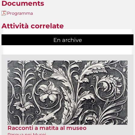
Documents
Programma
Attività correlate
En archive
Racconti a matita al museo
Pasqua nei Musei