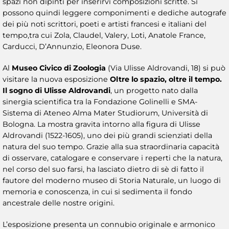
spazi non dipinti per inserirvi composizioni scritte. Si
possono quindi leggere componimenti e dediche autografe
dei più noti scrittori, poeti e artisti francesi e italiani del
tempo,tra cui Zola, Claudel, Valery, Loti, Anatole France,
Carducci, D’Annunzio, Eleonora Duse.
Al
Museo Civico di Zoologia
(Via Ulisse Aldrovandi, 18) si può
visitare la nuova esposizione
Oltre lo spazio, oltre il tempo.
Il sogno di Ulisse Aldrovandi
, un progetto nato dalla
sinergia scientifica tra la Fondazione Golinelli e SMA-
Sistema di Ateneo Alma Mater Studiorum, Università di
Bologna. La mostra gravita intorno alla figura di Ulisse
Aldrovandi (1522-1605), uno dei più grandi scienziati della
natura del suo tempo. Grazie alla sua straordinaria capacità
di osservare, catalogare e conservare i reperti che la natura,
nel corso del suo farsi, ha lasciato dietro di sè di fatto il
fautore del moderno museo di Storia Naturale, un luogo di
memoria e conoscenza, in cui si sedimenta il fondo
ancestrale delle nostre origini.
L’esposizione presenta un connubio originale e armonico