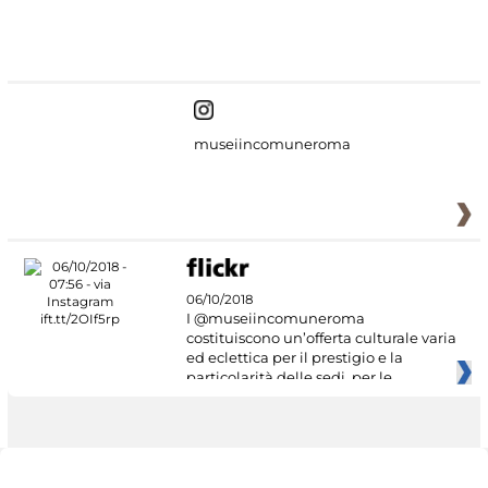
#DiscoverMiC
museiincomuneroma
06/10/2018
I @museiincomuneroma
costituiscono un’offerta culturale varia
ed eclettica per il prestigio e la
particolarità delle sedi, per le