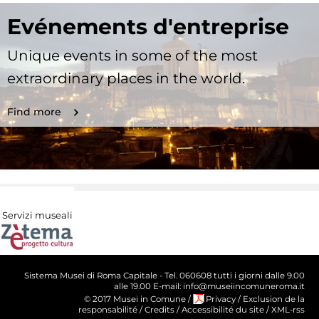
Evénements d'entreprise
Unique events in some of the most
extraordinary places in the world.
Find more
Servizi museali
Sistema Musei di Roma Capitale - Tel. 060608 tutti i giorni dalle 9.00
alle 19.00 E-mail: info@museiincomuneroma.it
© 2017 Musei in Comune
/
Privacy
/
Exclusion de la
responsabilité
/
Credits
/
Accessibilité du site
/
XML-rss