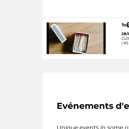
28/
Cult
| #5
Evénements d'e
Unique events in some o