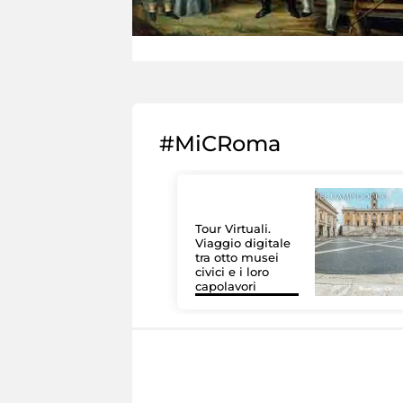
#MiCRoma
Tour Virtuali.
Viaggio digitale
tra otto musei
civici e i loro
capolavori