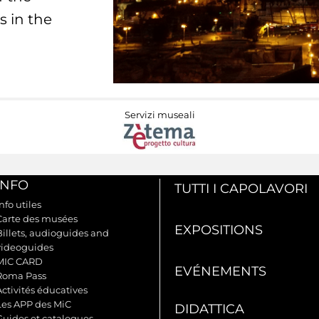
s in the
Servizi museali
INFO
TUTTI I CAPOLAVORI
nfo utiles
Carte des musées
EXPOSITIONS
Billets, audioguides and
videoguides
MIC CARD
EVÉNEMENTS
Roma Pass
Activités éducatives
Les APP des MiC
DIDATTICA
Guides et catalogues