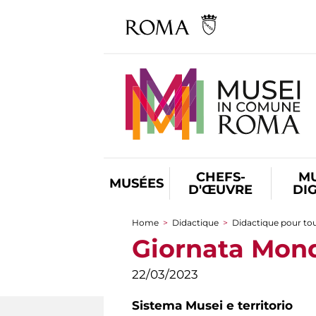
CHEFS-
M
MUSÉES
D'ŒUVRE
DI
Home
>
Didactique
>
Didactique pour to
You are here
Giornata Mond
22/03/2023
Sistema Musei e territorio