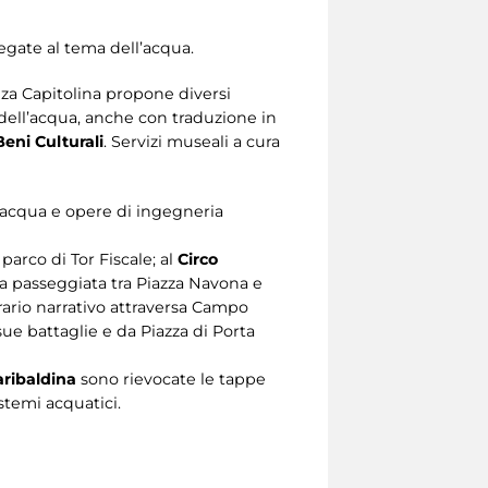
legate al tema dell’acqua.
nza Capitolina propone diversi
ell’acqua, anche con traduzione in
eni Culturali
. Servizi museali a cura
d’acqua e opere di ingegneria
parco di Tor Fiscale; al
Circo
una passeggiata tra Piazza Navona e
erario narrativo attraversa Campo
sue battaglie e da Piazza di Porta
ribaldina
sono rievocate le tappe
stemi acquatici.