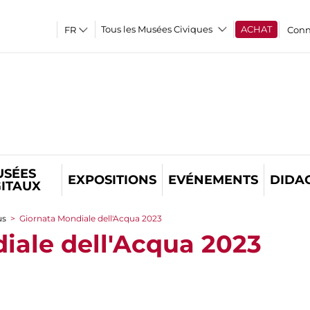
Tous les Musées Civiques
ACHAT
Conn
USÉES
EXPOSITIONS
EVÉNEMENTS
DIDA
GITAUX
us
>
Giornata Mondiale dell'Acqua 2023
iale dell'Acqua 2023