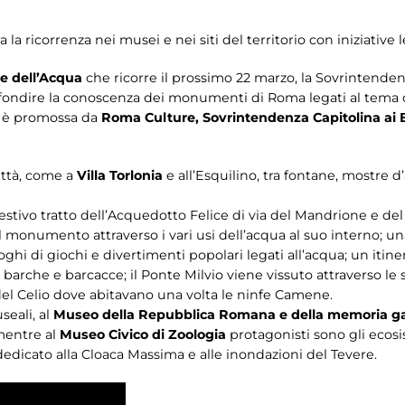
la ricorrenza nei musei e nei siti del territorio con iniziative 
e dell’Acqua
che ricorre il prossimo 22 marzo, la Sovrintende
ondire la conoscenza dei monumenti di Roma legati al tema d
va è promossa da
Roma Culture, Sovrintendenza Capitolina ai B
città, come a
Villa Torlonia
e all’Esquilino, tra fontane, mostre 
estivo tratto dell’Acquedotto Felice di via del Mandrione e del 
a del monumento attraverso i vari usi dell’acqua al suo interno; 
ghi di giochi e divertimenti popolari legati all’acqua; un itin
di barche e barcacce; il Ponte Milvio viene vissuto attraverso le 
del Celio dove abitavano una volta le ninfe Camene.
seali, al
Museo della Repubblica Romana e della memoria ga
 mentre al
Museo Civico di Zoologia
protagonisti sono gli ecosi
edicato alla Cloaca Massima e alle inondazioni del Tevere.