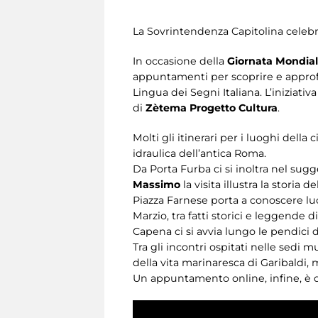
La Sovrintendenza Capitolina celebra 
In occasione della
Giornata Mondial
appuntamenti per scoprire e approf
Lingua dei Segni Italiana. L’iniziati
di
Zètema Progetto Cultura
.
Molti gli itinerari per i luoghi della 
idraulica dell’antica Roma.
Da Porta Furba ci si inoltra nel sugg
Massimo
la visita illustra la stori
Piazza Farnese porta a conoscere luo
Marzio, tra fatti storici e leggende 
Capena ci si avvia lungo le pendici 
Tra gli incontri ospitati nelle sedi mu
della vita marinaresca di Garibaldi,
Un appuntamento online, infine, è d