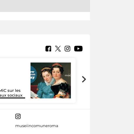
MiC sur les
Google Arts &
aux sociaux
Culture
museiincomuneroma