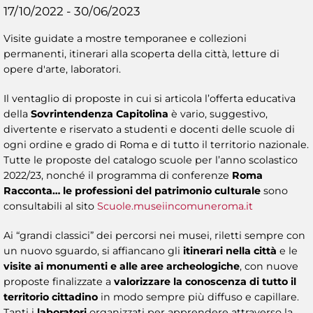
17/10/2022 - 30/06/2023
Visite guidate a mostre temporanee e collezioni
permanenti, itinerari alla scoperta della città, letture di
opere d'arte, laboratori.
Il ventaglio di proposte in cui si articola l’offerta educativa
della
Sovrintendenza Capitolina
è vario, suggestivo,
divertente e riservato a studenti e docenti delle scuole di
ogni ordine e grado di Roma e di tutto il territorio nazionale.
Tutte le proposte del catalogo scuole per l’anno scolastico
2022/23, nonché il programma di conferenze
Roma
Racconta… le professioni del patrimonio culturale
sono
consultabili al sito
Scuole.museiincomuneroma.it
Ai “grandi classici” dei percorsi nei musei, riletti sempre con
un nuovo sguardo, si affiancano gli
itinerari nella città
e le
visite ai monumenti e alle aree archeologiche
, con nuove
proposte finalizzate a
valorizzare la conoscenza di tutto il
territorio cittadino
in modo sempre più diffuso e capillare.
Tanti i
laboratori
organizzati per apprendere attraverso la