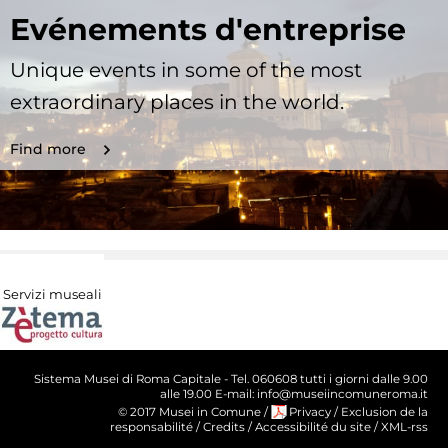
Evénements d'entreprise
Unique events in some of the most
extraordinary places in the world.
Find more
Servizi museali
Sistema Musei di Roma Capitale - Tel. 060608 tutti i giorni dalle 9.00
alle 19.00 E-mail: info@museiincomuneroma.it
© 2017 Musei in Comune
/
Privacy
/
Exclusion de la
responsabilité
/
Credits
/
Accessibilité du site
/
XML-rss