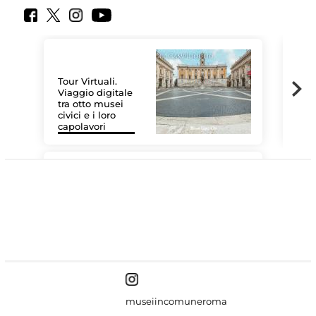
Tour Virtuali.
Viaggio digitale
tra otto musei
civici e i loro
Les
capolavori
MiC
#DiscoverMiC
museiincomuneroma