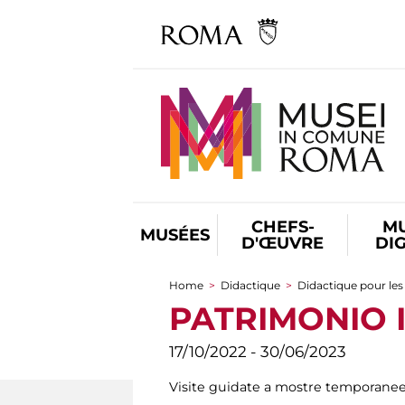
CHEFS-
M
MUSÉES
D'ŒUVRE
DI
Home
>
Didactique
>
Didactique pour les
You are here
PATRIMONIO I
17/10/2022 - 30/06/2023
Visite guidate a mostre temporanee e 