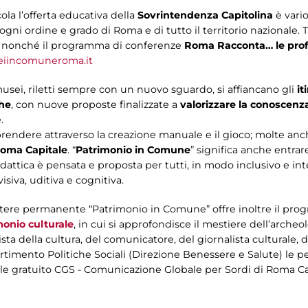
cola l’offerta educativa della
Sovrintendenza Capitolina
è vario
ogni ordine e grado di Roma e di tutto il territorio nazionale.
3, nonché il programma di conferenze
Roma Racconta… le profe
eiincomuneroma.it
 musei, riletti sempre con un nuovo sguardo, si affiancano gli
it
che
, con nuove proposte finalizzate a
valorizzare la conoscenza 
.
rendere attraverso la creazione manuale e il gioco; molte anche
Roma Capitale
. “
Patrimonio in Comune
” significa anche entrar
dattica è pensata e proposta per tutti, in modo inclusivo e integ
isiva, uditiva e cognitiva.
attere permanente “Patrimonio in Comune” offre inoltre il pr
monio culturale
, in cui si approfondisce il mestiere dell’archeol
 della cultura, del comunicatore, del giornalista culturale, del
partimento Politiche Sociali (Direzione Benessere e Salute) le
le gratuito CGS - Comunicazione Globale per Sordi di Roma Cap