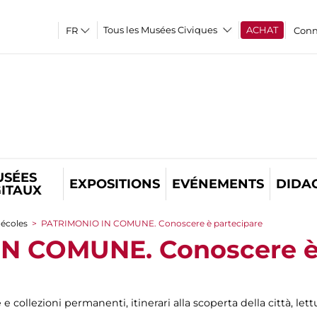
Tous les Musées Civiques
ACHAT
Conn
USÉES
EXPOSITIONS
EVÉNEMENTS
DIDA
GITAUX
 écoles
>
PATRIMONIO IN COMUNE. Conoscere è partecipare
N COMUNE. Conoscere è 
collezioni permanenti, itinerari alla scoperta della città, lettu