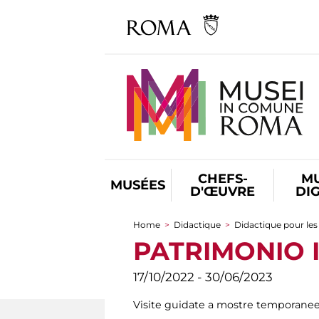
CHEFS-
M
MUSÉES
D'ŒUVRE
DI
Home
>
Didactique
>
Didactique pour les
You are here
PATRIMONIO I
17/10/2022 - 30/06/2023
Visite guidate a mostre temporanee e 