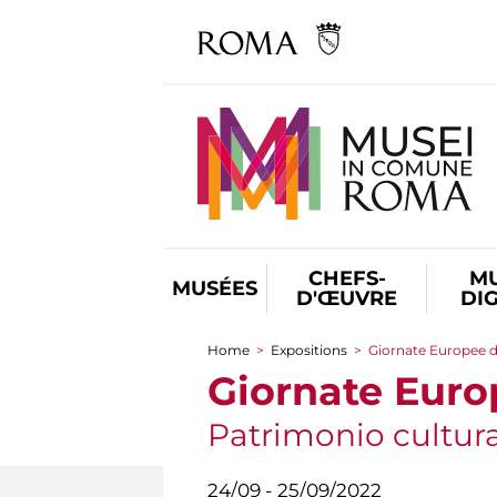
CHEFS-
M
MUSÉES
D'ŒUVRE
DI
Home
>
Expositions
>
Giornate Europee d
You are here
Giornate Euro
Patrimonio cultural
24/09 - 25/09/2022