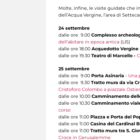
Molte, infine, le visite guidate che i
dell’Acqua Vergine, l’area di Setteca
24 settembre
dalle ore 9.00
Complesso archeologi
dell’abitare in epoca antica
(LIS)
dalle ore 18.00
Acquedotto Vergine 
dalle ore 19.30
Teatro di Marcello -
C
25 settembre
dalle ore 9.00
Porta Asinaria
-
Una p
dalle ore 9.30
Tratto mura da via C
Cristoforo Colombo a piazzale Ostie
dalle ore 10.00
Camminamento delle 
dalle ore 10.30
Camminamento viale 
corso
dalle ore 11.00
Piazza e Porta del Po
dalle ore 11.00
Casina del Cardinal 
dalle ore 11.00
Tratto mura tra S. G
Croce in Gerusalemme