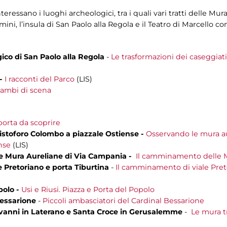
nteressano i luoghi archeologici, tra i quali vari tratti delle M
mini, l’insula di San Paolo alla Regola e il Teatro di Marcello c
co di San Paolo alla Regola
-
Le trasformazioni dei caseggiati 
-
I racconti del Parco
(LIS)
ambi di scena
orta da scoprire
ristoforo Colombo a piazzale Ostiense -
Osservando le mura au
nse
(LIS)
Mura Aureliane di Via Campania -
Il camminamento delle M
Pretoriano e porta Tiburtina
-
Il camminamento di viale Preto
polo -
Usi e Riusi. Piazza e Porta del Popolo
Bessarione
-
Piccoli ambasciatori del Cardinal Bessarione
iovanni in Laterano e Santa Croce in Gerusalemme
-
Le mura t