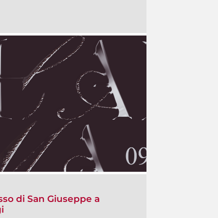
sso di San Giuseppe a
i