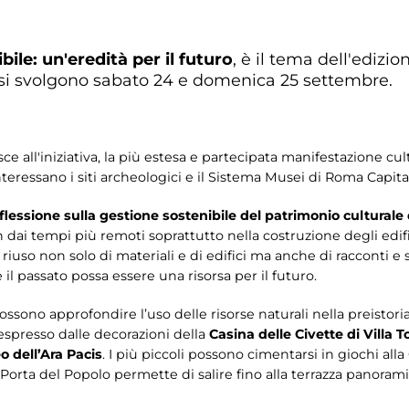
ile: un'eredità per il futuro
, è il tema dell'edizi
si svolgono sabato 24 e domenica 25 settembre.
ce all'iniziativa, la più estesa e partecipata manifestazione cu
ssano i siti archeologici e il Sistema Musei di Roma Capitale
iflessione sulla gestione sostenibile del patrimonio cultural
in dai tempi più remoti soprattutto nella costruzione degli edific
riuso non solo di materiali e di edifici ma anche di racconti e s
il passato possa essere una risorsa per il futuro.
possono approfondire l’uso delle risorse naturali nella preistori
 espresso dalle decorazioni della
Casina delle Civette di Villa T
 dell’Ara Pacis
. I più piccoli possono cimentarsi in giochi all
Porta del Popolo permette di salire fino alla terrazza panoramic