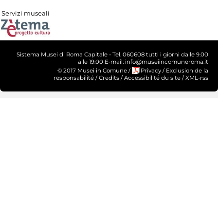
Servizi museali
Sistema Musei di Roma Capitale - Tel. 060608 tutti i giorni dalle 9.00
alle 19.00 E-mail: info@museiincomuneroma.it
© 2017 Musei in Comune
/
Privacy
/
Exclusion de la
responsabilité
/
Credits
/
Accessibilité du site
/
XML-rss