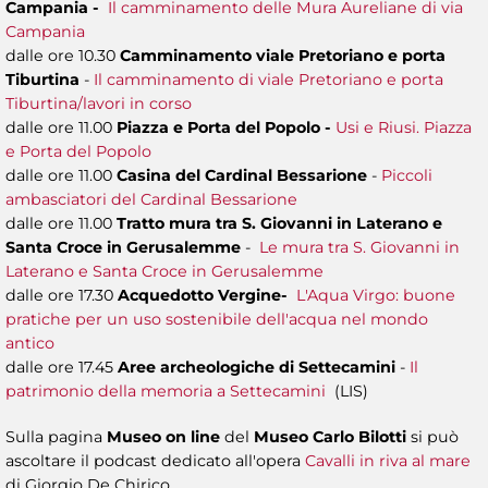
Campania -
Il camminamento delle Mura Aureliane di via
Campania
dalle ore 10.30
Camminamento viale Pretoriano e porta
Tiburtina
-
Il camminamento di viale Pretoriano e porta
Tiburtina/lavori in corso
dalle ore 11.00
Piazza e Porta del Popolo -
Usi e Riusi. Piazza
e Porta del Popolo
dalle ore 11.00
Casina del Cardinal Bessarione
-
Piccoli
ambasciatori del Cardinal Bessarione
dalle ore 11.00
Tratto mura tra S. Giovanni in Laterano e
Santa Croce in Gerusalemme
-
Le mura tra S. Giovanni in
Laterano e Santa Croce in Gerusalemme
dalle ore 17.30
Acquedotto Vergine-
L'Aqua Virgo: buone
pratiche per un uso sostenibile dell'acqua nel mondo
antico
dalle ore 17.45
Aree archeologiche di Settecamini
-
Il
patrimonio della memoria a Settecamini
(LIS)
Sulla pagina
Museo on line
del
Museo Carlo Bilotti
si può
ascoltare il podcast dedicato all'opera
Cavalli in riva al mare
di Giorgio De Chirico.