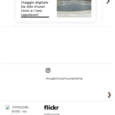
Viaggio digitale
tra otto musei
civici e i loro
Les
capolavori
MiC
#DiscoverMiC
museiincomuneroma
07/10/2018