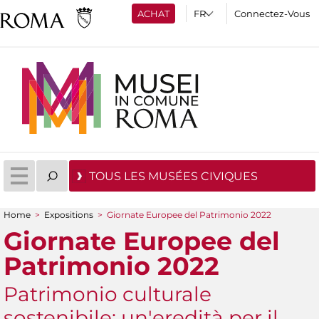
ACHAT
Connectez-Vous
TOUS LES MUSÉES CIVIQUES
Home
>
Expositions
>
Giornate Europee del Patrimonio 2022
You are here
Giornate Europee del
Patrimonio 2022
Patrimonio culturale
sostenibile: un'eredità per il