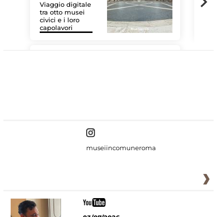
Viaggio digitale
tra otto musei
civici e i loro
Les
capolavori
MiC
#DiscoverMiC
museiincomuneroma