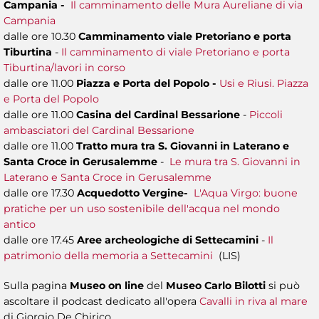
Campania -
Il camminamento delle Mura Aureliane di via
Campania
dalle ore 10.30
Camminamento viale Pretoriano e porta
Tiburtina
-
Il camminamento di viale Pretoriano e porta
Tiburtina/lavori in corso
dalle ore 11.00
Piazza e Porta del Popolo -
Usi e Riusi. Piazza
e Porta del Popolo
dalle ore 11.00
Casina del Cardinal Bessarione
-
Piccoli
ambasciatori del Cardinal Bessarione
dalle ore 11.00
Tratto mura tra S. Giovanni in Laterano e
Santa Croce in Gerusalemme
-
Le mura tra S. Giovanni in
Laterano e Santa Croce in Gerusalemme
dalle ore 17.30
Acquedotto Vergine-
L'Aqua Virgo: buone
pratiche per un uso sostenibile dell'acqua nel mondo
antico
dalle ore 17.45
Aree archeologiche di Settecamini
-
Il
patrimonio della memoria a Settecamini
(LIS)
Sulla pagina
Museo on line
del
Museo Carlo Bilotti
si può
ascoltare il podcast dedicato all'opera
Cavalli in riva al mare
di Giorgio De Chirico.