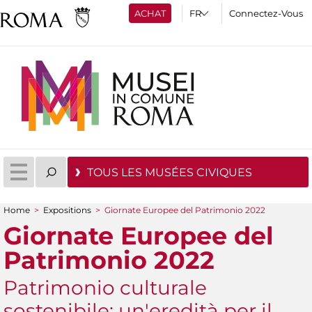
ACHAT
Connectez-Vous
TOUS LES MUSÉES CIVIQUES
Home
>
Expositions
>
Giornate Europee del Patrimonio 2022
You are here
Giornate Europee del
Patrimonio 2022
Patrimonio culturale
sostenibile: un'eredità per il