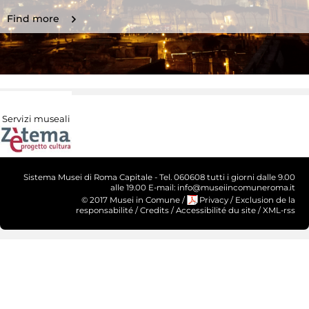
Find more
Servizi museali
Sistema Musei di Roma Capitale - Tel. 060608 tutti i giorni dalle 9.00
alle 19.00 E-mail: info@museiincomuneroma.it
© 2017 Musei in Comune
/
Privacy
/
Exclusion de la
responsabilité
/
Credits
/
Accessibilité du site
/
XML-rss