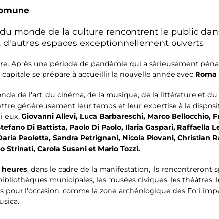
Comune
 monde de la culture rencontrent le public dans 
t d'autres espaces exceptionnellement ouverts
ure. Après une période de pandémie qui a sérieusement pénalis
a capitale se prépare à accueillir la nouvelle année avec
Roma 
e de l'art, du cinéma, de la musique, de la littérature et du
re généreusement leur temps et leur expertise à la dispositio
i eux,
Giovanni Allevi, Luca Barbareschi, Marco Bellocchio, 
Stefano Di Battista, Paolo Di Paolo, Ilaria Gaspari, Raffaella 
Daria Paoletta, Sandra Petrignani, Nicola Piovani, Christian R
o Strinati, Carola Susani et Mario Tozzi.
5 heures
, dans le cadre de la manifestation, ils rencontreront 
 bibliothèques municipales, les musées civiques, les théâtres, 
 pour l'occasion, comme la zone archéologique des Fori imperia
usica.