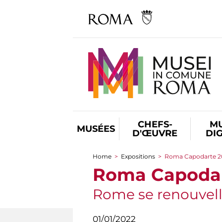
CHEFS-
M
MUSÉES
D'ŒUVRE
DI
Home
>
Expositions
>
Roma Capodarte 2
You are here
Roma Capodar
Rome se renouvelle
01/01/2022