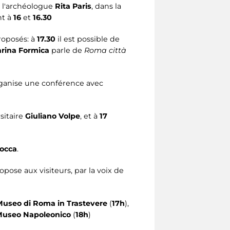
t l'archéologue
Rita Paris
, dans la
nt à
16
et
16.30
roposés: à
17.30
il est possible de
rina Formica
parle de
Roma città
organise une conférence avec
sitaire
Giuliano Volpe
, et à
17
occa
.
ropose aux visiteurs, par la voix de
Museo di Roma in Trastevere
(
17h
),
useo Napoleonico
(
18h
)