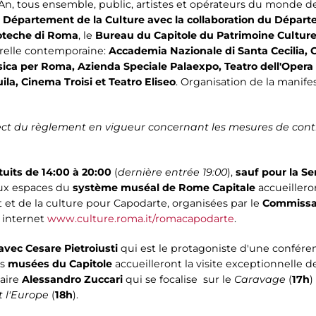
n, tous ensemble, public, artistes et opérateurs du monde de
 Département de la Culture avec la collaboration du Départe
ioteche di Roma
, le
Bureau du Capitole du Patrimoine Culture
urelle contemporaine:
Accademia Nazionale di Santa Cecilia,
a per Roma, Azienda Speciale Palaexpo, Teatro dell'Opera 
a, Cinema Troisi et Teatro Eliseo
. Organisation de la manife
pect du règlement en vigueur concernant les mesures de contr
uits de 14:00 à 20:00
(
dernière entrée 19:00
),
sauf pour la Se
paux espaces du
système muséal de Rome Capitale
accueiller
 et de la culture pour Capodarte, organisées par le
Commissar
 internet
www.culture.roma.it/romacapodarte
.
vec Cesare Pietroiusti
qui est le protagoniste d'une conféren
es
musées du Capitole
accueilleront la visite exceptionnelle 
taire
Alessandro Zuccari
qui se focalise sur le
Caravage
(
17h
)
 l'Europe
(
18h
).