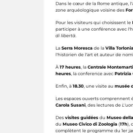
Dans le cœur de la Rome antique, 
zone arquéologique voisine des
For
Pour les visiteurs qui choisissent le
participer à une conférence avec l'h
di libertà
.
La
Serra Moresca
de la
Villa Torloni
l'historien de l'art et auteur de n
À
17 heures
, la
Centrale Montemarti
heures
, la conference avec
Patrizia
Enfin, à
18.30
, une visite au
musée de
Les espaces ouverts comprennent 
Carola Susani
, des lectures de
L'uo
Des
visites guidées
du
Museo della
du
Museo Civico di Zoologia
(
17h
),
complètent le programme du 1er jan