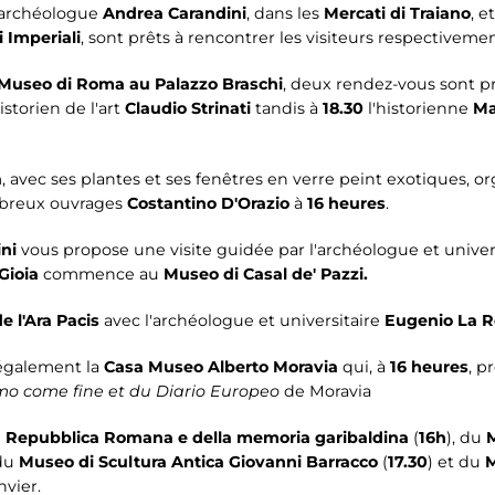
l'archéologue
Andrea Carandini
, dans les
Mercati di Traiano
, e
i Imperiali
, sont prêts à rencontrer les visiteurs respectiveme
Museo di Roma au Palazzo Braschi
, deux rendez-vous sont p
istorien de l'art
Claudio Strinati
tandis à
18.30
l'historienne
Ma
a
, avec ses plantes et ses fenêtres en verre peint exotiques, 
ombreux ouvrages
Costantino D'Orazio
à
16 heures
.
ni
vous propose une visite guidée par l'archéologue et univer
 Gioia
commence au
Museo di Casal de' Pazzi.
 l'Ara Pacis
avec l'archéologue et universitaire
Eugenio La R
également la
Casa Museo Alberto Moravia
qui, à
16 heures
, p
mo come fine et du Diario Europeo
de Moravia
 Repubblica Romana e della memoria garibaldina
(
16h
), du
 du
Museo di Scultura Antica Giovanni Barracco
(
17.30
) et du
M
vier.