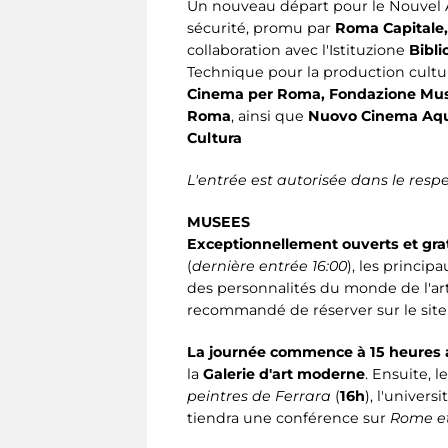
Un nouveau départ pour le Nouvel A
sécurité, promu par
Roma Capitale,
collaboration avec l'Istituzione
Bibl
Technique pour la production cult
Cinema per Roma, Fondazione Music
Roma
, ainsi que
Nuovo Cinema Aquil
Cultura
L'entrée est autorisée dans le res
MUSEES
Exceptionnellement ouverts et grat
(
dernière entrée 16:00
), les princi
des personnalités du monde de l'art
recommandé de réserver sur le site
La journée commence à 15 heures a
la
Galerie d'art moderne
. Ensuite, l
peintres de Ferrara
(
16h
), l'universi
tiendra une conférence sur
Rome et