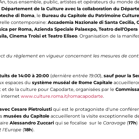
n, tous ensemble, public, artistes et opérateurs du monde de
 Département de la Culture avec la collaboration du Départe
ioteche di Roma
, le
Bureau du Capitole du Patrimoine Culture
urelle contemporaine:
Accademia Nazionale di Santa Cecilia,
a per Roma, Azienda Speciale Palaexpo, Teatro dell'Opera 
a, Cinema Troisi et Teatro Eliseo
. Organisation de la manife
pect du règlement en vigueur concernant les mesures de contr
uits de 14:00 à 20:00
(
dernière entrée 19:00
),
sauf pour la Se
paux espaces du
système muséal de Rome Capitale
accueiller
 et de la culture pour Capodarte, organisées par le
Commissar
 internet
www.culture.roma.it/romacapodarte
.
vec Cesare Pietroiusti
qui est le protagoniste d'une conféren
es
musées du Capitole
accueilleront la visite exceptionnelle 
taire
Alessandro Zuccari
qui se focalise sur le
Caravage
(
17h
)
 l'Europe
(
18h
).