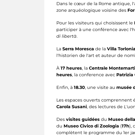
Dans le cœur de la Rome antique, 
zone arquéologique voisine des
For
Pour les visiteurs qui choisissent le
participer à une conférence avec l'h
di libertà
.
La
Serra Moresca
de la
Villa Torloni
l'historien de l'art et auteur de n
À
17 heures
, la
Centrale Montemarti
heures
, la conference avec
Patrizia
Enfin, à
18.30
, une visite au
musée de
Les espaces ouverts comprennent 
Carola Susani
, des lectures de
L'uo
Des
visites guidées
du
Museo della
du
Museo Civico di Zoologia
(
17h
),
complètent le programme du 1er jan