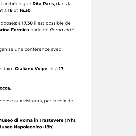
t l'archéologue
Rita Paris
, dans la
nt à
16
et
16.30
roposés: à
17.30
il est possible de
rina Formica
parle de
Roma città
organise une conférence avec
sitaire
Giuliano Volpe
, et à
17
occa
.
ropose aux visiteurs, par la voix de
Museo di Roma in Trastevere
(
17h
),
useo Napoleonico
(
18h
)