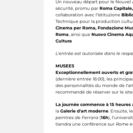
Un nouveau départ pour le Nouvel A
sécurité, promu par
Roma Capitale,
collaboration avec l'Istituzione
Bibl
Technique pour la production cult
Cinema per Roma, Fondazione Music
Roma
, ainsi que
Nuovo Cinema Aquil
Cultura
L'entrée est autorisée dans le res
MUSEES
Exceptionnellement ouverts et grat
(
dernière entrée 16:00
), les princi
des personnalités du monde de l'art
recommandé de réserver sur le site
La journée commence à 15 heures a
la
Galerie d'art moderne
. Ensuite, l
peintres de Ferrara
(
16h
), l'universi
tiendra une conférence sur
Rome et