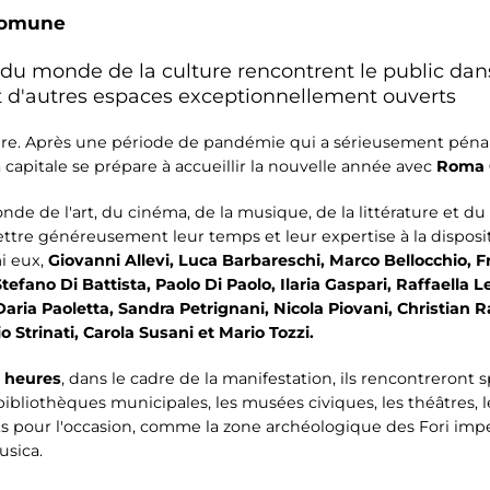
Comune
 monde de la culture rencontrent le public dans 
t d'autres espaces exceptionnellement ouverts
ure. Après une période de pandémie qui a sérieusement pénalis
a capitale se prépare à accueillir la nouvelle année avec
Roma 
e de l'art, du cinéma, de la musique, de la littérature et du
re généreusement leur temps et leur expertise à la dispositio
i eux,
Giovanni Allevi, Luca Barbareschi, Marco Bellocchio, 
Stefano Di Battista, Paolo Di Paolo, Ilaria Gaspari, Raffaella 
Daria Paoletta, Sandra Petrignani, Nicola Piovani, Christian R
o Strinati, Carola Susani et Mario Tozzi.
5 heures
, dans le cadre de la manifestation, ils rencontreront 
 bibliothèques municipales, les musées civiques, les théâtres, 
 pour l'occasion, comme la zone archéologique des Fori imperia
usica.