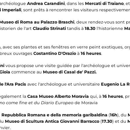
l'archéologue
Andrea Carandini
, dans les
Mercati di Traiano
, e
i Imperiali
, sont prêts à rencontrer les visiteurs respectiveme
Museo di Roma au Palazzo Braschi
, deux rendez-vous sont p
istorien de l'art
Claudio Strinati
tandis à
18.30
l'historienne
Ma
a
, avec ses plantes et ses fenêtres en verre peint exotiques, 
ombreux ouvrages
Costantino D'Orazio
à
16 heures
.
ni
vous propose une visite guidée par l'archéologue et univer
 Gioia
commence au
Museo di Casal de' Pazzi.
 l'Ara Pacis
avec l'archéologue et universitaire
Eugenio La R
également la
Casa Museo Alberto Moravia
qui, à
16 heures
, p
mo come fine et du Diario Europeo
de Moravia
 Repubblica Romana e della memoria garibaldina
(
16h
), du
 du
Museo di Scultura Antica Giovanni Barracco
(
17.30
) et du
M
vier.