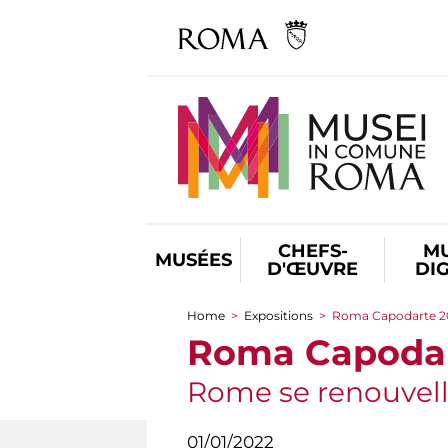
CHEFS-
M
MUSÉES
D'ŒUVRE
DI
Home
>
Expositions
>
Roma Capodarte 2
You are here
Roma Capodar
Rome se renouvelle
01/01/2022