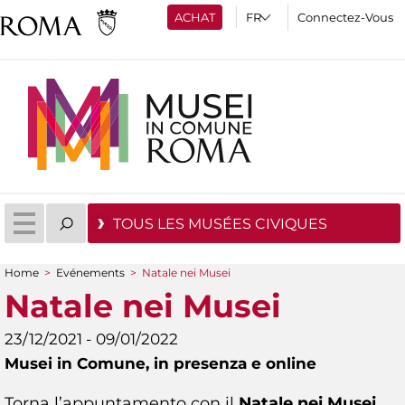
ACHAT
Connectez-Vous
TOUS LES MUSÉES CIVIQUES
Home
>
Evénements
>
Natale nei Musei
You are here
Natale nei Musei
23/12/2021 - 09/01/2022
Musei in Comune,
in presenza e online
Torna l’appuntamento con il
Natale nei Musei
,