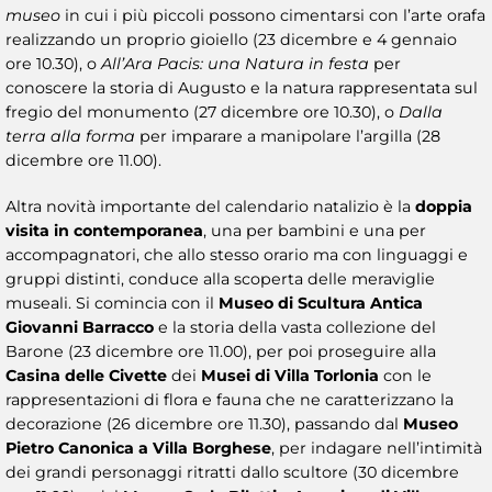
museo
in cui i più piccoli possono cimentarsi con l’arte orafa
realizzando un proprio gioiello (23 dicembre e 4 gennaio
ore 10.30), o
All’Ara Pacis: una Natura in festa
per
conoscere la storia di Augusto e la natura rappresentata sul
fregio del monumento (27 dicembre ore 10.30), o
Dalla
terra alla forma
per imparare a manipolare l’argilla (28
dicembre ore 11.00).
Altra novità importante del calendario natalizio è la
doppia
visita in contemporanea
, una per bambini e una per
accompagnatori, che allo stesso orario ma con linguaggi e
gruppi distinti, conduce alla scoperta delle meraviglie
museali. Si comincia con il
Museo di Scultura Antica
Giovanni Barracco
e la storia della vasta collezione del
Barone (23 dicembre ore 11.00), per poi proseguire alla
Casina delle Civette
dei
Musei di Villa Torlonia
con le
rappresentazioni di flora e fauna che ne caratterizzano la
decorazione (26 dicembre ore 11.30), passando dal
Museo
Pietro Canonica a Villa Borghese
, per indagare nell’intimità
dei grandi personaggi ritratti dallo scultore (30 dicembre