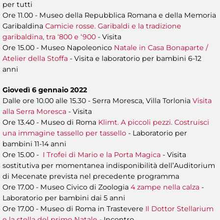
per tutti
Ore 11.00 - Museo della Repubblica Romana e della Memoria
Garibaldina
Camicie rosse. Garibaldi e la tradizione
garibaldina, tra ‘800 e ‘900
- Visita
Ore 15.00 - Museo Napoleonico
Natale in Casa Bonaparte /
Atelier della Stoffa
- Visita e laboratorio per bambini 6-12
anni
Giovedì 6 gennaio 2022
Dalle ore 10.00 alle 15.30 - Serra Moresca, Villa Torlonia
Visita
alla Serra Moresca
- Visita
Ore 13.40 - Museo di Roma
Klimt. A piccoli pezzi. Costruisci
una immagine tassello per tassello
- Laboratorio per
bambini 11-14 anni
Ore 15.00 -
I Trofei di Mario e la Porta Magica
- Visita
sostitutiva per momentanea indisponibilità dell’Auditorium
di Mecenate prevista nel precedente programma
Ore 17.00 - Museo Civico di Zoologia
4 zampe nella calza
-
Laboratorio per bambini dai 5 anni
Ore 17.00 - Museo di Roma in Trastevere
Il Dottor Stellarium
e la stella del primo Natale
- Incontro