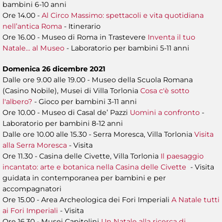
bambini 6-10 anni
Ore 14.00 -
Al Circo Massimo: spettacoli e vita quotidiana
nell’antica Roma
- Itinerario
Ore 16.00 - Museo di Roma in Trastevere
Inventa il tuo
Natale... al Museo
- Laboratorio per bambini 5-11 anni
Domenica 26 dicembre 2021
Dalle ore 9.00 alle 19.00 - Museo della Scuola Romana
(Casino Nobile), Musei di Villa Torlonia
Cosa c'è sotto
l'albero?
- Gioco per bambini 3-11 anni
Ore 10.00 - Museo di Casal de’ Pazzi
Uomini a confronto
-
Laboratorio per bambini 8-12 anni
Dalle ore 10.00 alle 15.30 - Serra Moresca, Villa Torlonia
Visita
alla Serra Moresca
- Visita
Ore 11.30 - Casina delle Civette, Villa Torlonia
Il paesaggio
incantato: arte e botanica nella Casina delle Civette
- Visita
guidata in contemporanea per bambini e per
accompagnatori
Ore 15.00 - Area Archeologica dei Fori Imperiali
A Natale tutti
ai Fori Imperiali
- Visita
Ore 16.30 - Musei Capitolini
Un Natale alla ricerca di...