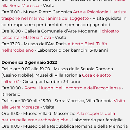
alla Serra Moresca
- Visita
Ore 11.00 - Museo Pietro Canonica
Arte e Psicologia. L'artista
traspone nel marmo l'anima del soggetto
- Visita guidata in
contemporanea per bambini e per accompagnatori
Ore 16.00 - Galleria Comunale d’Arte Moderna
Il chiostro
racconta - Materia Nova
- Visita
Ore 17.00 - Museo dell’Ara Pacis
Alberto Biasi. Tuffo
nell'arcobaleno
- Laboratorio per bambini 5-10 anni
Domenica 2 gennaio 2022
Dalle ore 9.00 alle 19.00 - Museo della Scuola Romana
(Casino Nobile), Musei di Villa Torlonia
Cosa c'è sotto
l'albero?
- Gioco per bambini 3-11 anni
Ore 10.00 -
Roma: i luoghi dell’incontro e dell’accoglienza
-
Itinerario
Dalle ore 10.00 alle 15.30 - Serra Moresca, Villa Torlonia
Visita
alla Serra Moresca
- Visita
Ore 11.00 - Museo Villa di Massenzio
Alla scoperta della
natura nelle aree archeologiche
- Laboratorio per famiglie
Ore 11.00 - Museo della Repubblica Romana e della Memoria