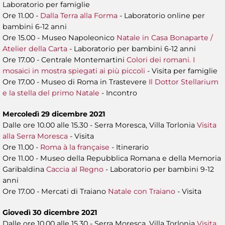
Laboratorio per famiglie
Ore 11.00 -
Dalla Terra alla Forma
- Laboratorio online per
bambini 6-12 anni
Ore 15.00 - Museo Napoleonico
Natale in Casa Bonaparte /
Atelier della Carta
- Laboratorio per bambini 6-12 anni
Ore 17.00 - Centrale Montemartini
Colori dei romani. I
mosaici in mostra spiegati ai più piccoli
- Visita per famiglie
Ore 17.00 - Museo di Roma in Trastevere
Il Dottor Stellarium
e la stella del primo Natale
- Incontro
Mercoledì 29 dicembre 2021
Dalle ore 10.00 alle 15.30 - Serra Moresca, Villa Torlonia
Visita
alla Serra Moresca
- Visita
Ore 11.00 -
Roma à la française
- Itinerario
Ore 11.00 - Museo della Repubblica Romana e della Memoria
Garibaldina
Caccia al Regno
- Laboratorio per bambini 9-12
anni
Ore 17.00 - Mercati di Traiano
Natale con Traiano
- Visita
Giovedì 30 dicembre 2021
Dalle ore 10.00 alle 15.30 - Serra Moresca, Villa Torlonia
Visita