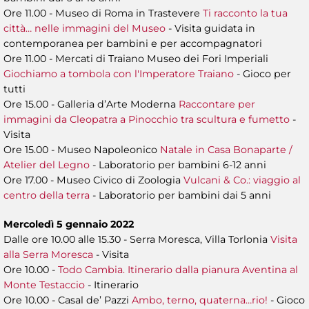
Ore 11.00 - Museo di Roma in Trastevere
Ti racconto la tua
città… nelle immagini del Museo
- Visita guidata in
contemporanea per bambini e per accompagnatori
Ore 11.00 - Mercati di Traiano Museo dei Fori Imperiali
Giochiamo a tombola con l'Imperatore Traiano
- Gioco per
tutti
Ore 15.00 - Galleria d’Arte Moderna
Raccontare per
immagini da Cleopatra a Pinocchio tra scultura e fumetto
-
Visita
Ore 15.00 - Museo Napoleonico
Natale in Casa Bonaparte /
Atelier del Legno
- Laboratorio per bambini 6-12 anni
Ore 17.00 - Museo Civico di Zoologia
Vulcani & Co.: viaggio al
centro della terra
- Laboratorio per bambini dai 5 anni
Mercoledì 5 gennaio 2022
Dalle ore 10.00 alle 15.30 - Serra Moresca, Villa Torlonia
Visita
alla Serra Moresca
- Visita
Ore 10.00 -
Todo Cambia. Itinerario dalla pianura Aventina al
Monte Testaccio
- Itinerario
Ore 10.00 - Casal de’ Pazzi
Ambo, terno, quaterna…rio!
- Gioco