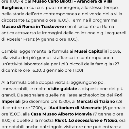
ore 11.00) e dal
Museo Carlo Bilotti – Aranciera di Villa
Borghese
, in cui ci si può immergere, allo stesso tempo,
nella storia dell’arte contemporanea e nel verde della villa
circostante (2 gennaio ore 16.00). Termina il programma il
Museo di Roma in Trastevere
con il racconto di Roma
antica attraverso le immagini della collezione e gli acquerelli
di Roesler Franz (4 gennaio ore 11.00).
Cambia leggermente la formula ai
Musei Capitolini
dove,
alla visita dei più grandi, si affianca in contemporanea
un’attività laboratoriale per i più piccoli della famiglia (27
dicembre ore 16.30, 3 gennaio ore 11.00)
Alla formula della doppia visita si aggiungono poi,
immancabili, le molte
visite guidate
a disposizione dei più
grandi. Da segnalare quelle nell’area archeologica dei
Fori
Imperiali
(26 dicembre ore 15.00), ai
Mercati di Traiano
(29
dicembre ore 17.00), all’
Auditorium di Mecenate
(6 gennaio
ore 15.00), alla
Casa
Museo Alberto Moravia
(7 gennaio ore
11.00) e quelle alla mostra
Klimt. La secessione e l’Italia
, ora
prenotabili anche dal singolo visitatore che può entrare a