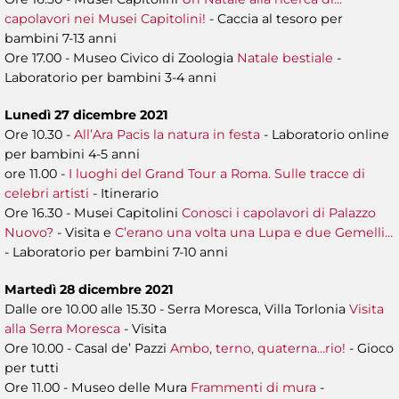
capolavori nei Musei Capitolini!
- Caccia al tesoro per
bambini 7-13 anni
Ore 17.00 - Museo Civico di Zoologia
Natale bestiale
-
Laboratorio per bambini 3-4 anni
Lunedì 27 dicembre 2021
Ore 10.30 -
All’Ara Pacis la natura in festa
- Laboratorio online
per bambini 4-5 anni
ore 11.00 -
I luoghi del Grand Tour a Roma. Sulle tracce di
celebri artisti
- Itinerario
Ore 16.30 - Musei Capitolini
Conosci i capolavori di Palazzo
Nuovo?
- Visita e
C’erano una volta una Lupa e due Gemelli…
- Laboratorio per bambini 7-10 anni
Martedì 28 dicembre 2021
Dalle ore 10.00 alle 15.30 - Serra Moresca, Villa Torlonia
Visita
alla Serra Moresca
- Visita
Ore 10.00 - Casal de’ Pazzi
Ambo, terno, quaterna…rio!
- Gioco
per tutti
Ore 11.00 - Museo delle Mura
Frammenti di mura
-