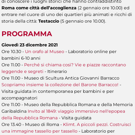
di conoscere i luoghi storici che hanno contraddistinto
Roma come città dell’accoglienza
(2 gennaio ore 10.00) ed
entrare nel cuore di uno dei quartieri più animati e ricchi di
storia della città:
Testaccio
(5 gennaio ore 10.00).
PROGRAMMA
Giovedì 23 dicembre 2021
Ore 10.30 -
Un orafo al Museo
- Laboratorio online per
bambini 6-10 anni
Ore 11.00 -
Perché si chiama così? Vie e piazze raccontano
leggende e segreti
- Itinerario
Ore 11.00 - Museo di Scultura Antica Giovanni Barracco
Scopriamo insieme la collezione del Barone Barracco!
-
Visita guidata in contemporanea per bambini e per
accompagnatori
Ore 11.00 - Museo della Repubblica Romana e della Memoria
Garibaldina
Invito al 1849: viaggio immersivo nell'epopea
della Repubblica Romana
- Visita guidata
Ore 13.40 - Museo di Roma -
Klimt. A piccoli pezzi. Costruisci
una immagine tassello per tassello
- Laboratorio per