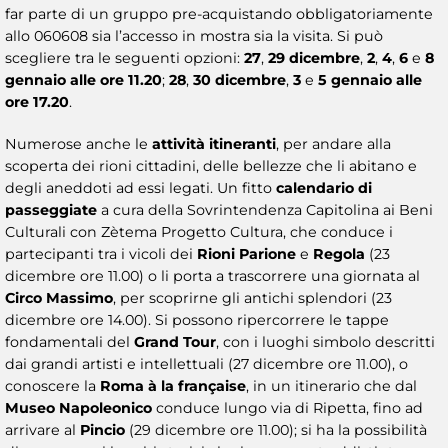
far parte di un gruppo pre-acquistando obbligatoriamente
allo 060608 sia l’accesso in mostra sia la visita. Si può
scegliere tra le seguenti opzioni:
27
,
29 dicembre
,
2
,
4
,
6
e
8
gennaio alle ore 11.20
;
28
,
30 dicembre
,
3
e
5 gennaio alle
ore 17.20
.
Numerose anche le
attività itineranti
, per andare alla
scoperta dei rioni cittadini, delle bellezze che li abitano e
degli aneddoti ad essi legati. Un fitto
calendario di
passeggiate
a cura della Sovrintendenza Capitolina ai Beni
Culturali con Zètema Progetto Cultura, che conduce i
partecipanti tra i vicoli dei
Rioni Parione
e
Regola
(23
dicembre ore 11.00) o li porta a trascorrere una giornata al
Circo Massimo
, per scoprirne gli antichi splendori (23
dicembre ore 14.00). Si possono ripercorrere le tappe
fondamentali del
Grand Tour
, con i luoghi simbolo descritti
dai grandi artisti e intellettuali (27 dicembre ore 11.00), o
conoscere la
Roma à la française
, in un itinerario che dal
Museo Napoleonico
conduce lungo via di Ripetta, fino ad
arrivare al
Pincio
(29 dicembre ore 11.00); si ha la possibilità