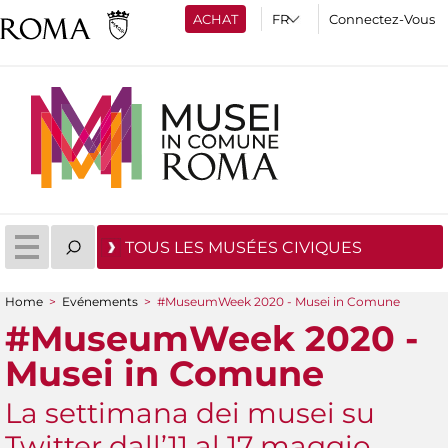
ACHAT
Connectez-Vous
TOUS LES MUSÉES CIVIQUES
Home
>
Evénements
>
#MuseumWeek 2020 - Musei in Comune
You are here
#MuseumWeek 2020 -
Musei in Comune
La settimana dei musei su
Twitter dall’11 al 17 maggio