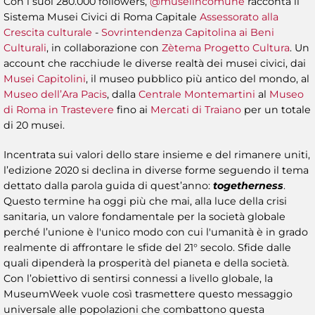
Con i suoi 280.000 followers,
@museiincomune
racconta il
Sistema Musei Civici di Roma Capitale
Assessorato alla
Crescita culturale
-
Sovrintendenza Capitolina ai Beni
Culturali
, in collaborazione con
Zètema Progetto Cultura
. Un
account che racchiude le diverse realtà dei musei civici, dai
Musei Capitolini
, il museo pubblico più antico del mondo, al
Museo dell’Ara Pacis
, dalla
Centrale Montemartini
al
Museo
di Roma in Trastevere
fino ai
Mercati di Traiano
per un totale
di 20 musei.
Incentrata sui valori dello stare insieme e del rimanere uniti,
l’edizione 2020 si declina in diverse forme seguendo il tema
dettato dalla parola guida di quest’anno:
togetherness
.
Questo termine ha oggi più che mai, alla luce della crisi
sanitaria, un valore fondamentale per la società globale
perché l’unione è l'unico modo con cui l'umanità è in grado
realmente di affrontare le sfide del 21° secolo. Sfide dalle
quali dipenderà la prosperità del pianeta e della società.
Con l’obiettivo di sentirsi connessi a livello globale, la
MuseumWeek vuole così trasmettere questo messaggio
universale alle popolazioni che combattono questa