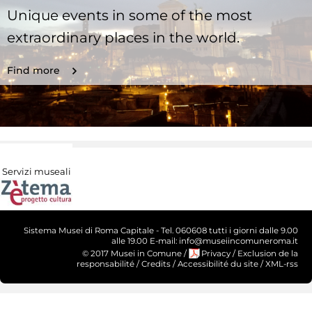
Unique events in some of the most
extraordinary places in the world.
Find more
Servizi museali
Sistema Musei di Roma Capitale - Tel. 060608 tutti i giorni dalle 9.00
alle 19.00 E-mail: info@museiincomuneroma.it
© 2017 Musei in Comune
/
Privacy
/
Exclusion de la
responsabilité
/
Credits
/
Accessibilité du site
/
XML-rss