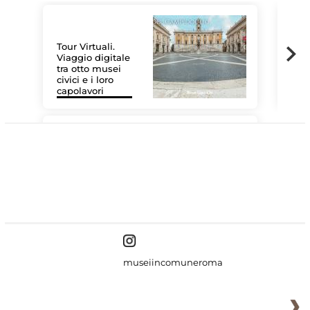
Tour Virtuali.
Viaggio digitale
tra otto musei
civici e i loro
Les
capolavori
MiC
#DiscoverMiC
museiincomuneroma