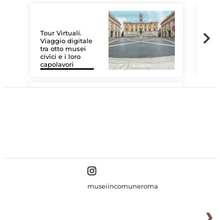
Tour Virtuali.
Viaggio digitale
tra otto musei
civici e i loro
Les
capolavori
MiC
#DiscoverMiC
museiincomuneroma