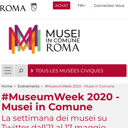
ACHAT
Connectez-Vous
TOUS LES MUSÉES CIVIQUES
Home
>
Evénements
>
#MuseumWeek 2020 - Musei in Comune
You are here
#MuseumWeek 2020 -
Musei in Comune
La settimana dei musei su
Twitter dall’11 al 17 maggio