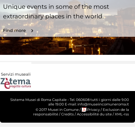
Unique events in some of the most
extraordinary places in the world.
Find more
Servizi museali
Sistema Musei di Roma Capitale - Tel. 060608 tutti i giorni dalle 9.00
alle 19.00 E-mail: info@museiincomuneroma.it
© 2017 Musei in Comune
/
Privacy
/
Exclusion de la
responsabilité
/
Credits
/
Accessibilité du site
/
XML-rss