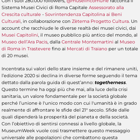
Con i suoi 280.000 followers,
@museiincomune
racconta il
Sistema Musei Civici di Roma Capitale
Assessorato alla
Crescita culturale
-
Sovrintendenza Capitolina ai Beni
Culturali
, in collaborazione con
Zètema Progetto Cultura
. Un
account che racchiude le diverse realtà dei musei civici, dai
Musei Capitolini
, il museo pubblico più antico del mondo, al
Museo dell’Ara Pacis
, dalla
Centrale Montemartini
al
Museo
di Roma in Trastevere
fino ai
Mercati di Traiano
per un totale
di 20 musei.
Incentrata sui valori dello stare insieme e del rimanere uniti,
l’edizione 2020 si declina in diverse forme seguendo il tema
dettato dalla parola guida di quest’anno:
togetherness
.
Questo termine ha oggi più che mai, alla luce della crisi
sanitaria, un valore fondamentale per la società globale
perché l’unione è l'unico modo con cui l'umanità è in grado
realmente di affrontare le sfide del 21° secolo. Sfide dalle
quali dipenderà la prosperità del pianeta e della società.
Con l’obiettivo di sentirsi connessi a livello globale, la
MuseumWeek vuole così trasmettere questo messaggio
universale alle popolazioni che combattono questa