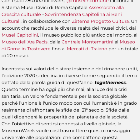
Con i suoi 280.000 followers,
@museiincomune
racconta il
Sistema Musei Civici di Roma Capitale
Assessorato alla
Crescita culturale
-
Sovrintendenza Capitolina ai Beni
Culturali
, in collaborazione con
Zètema Progetto Cultura
. Un
account che racchiude le diverse realtà dei musei civici, dai
Musei Capitolini
, il museo pubblico più antico del mondo, al
Museo dell’Ara Pacis
, dalla
Centrale Montemartini
al
Museo
di Roma in Trastevere
fino ai
Mercati di Traiano
per un totale
di 20 musei.
Incentrata sui valori dello stare insieme e del rimanere uniti,
l’edizione 2020 si declina in diverse forme seguendo il tema
dettato dalla parola guida di quest’anno:
togetherness
.
Questo termine ha oggi più che mai, alla luce della crisi
sanitaria, un valore fondamentale per la società globale
perché l’unione è l'unico modo con cui l'umanità è in grado
realmente di affrontare le sfide del 21° secolo. Sfide dalle
quali dipenderà la prosperità del pianeta e della società.
Con l’obiettivo di sentirsi connessi a livello globale, la
MuseumWeek vuole così trasmettere questo messaggio
universale alle popolazioni che combattono questa