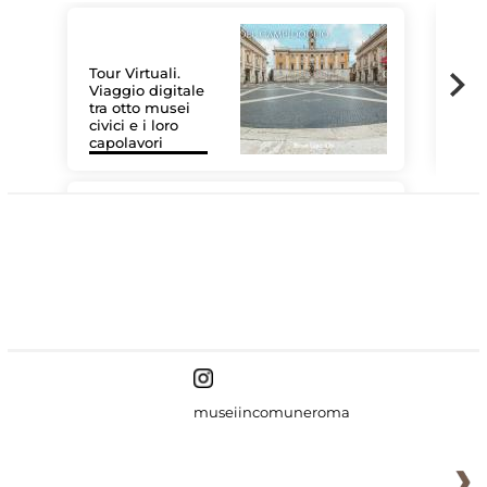
Tour Virtuali.
Viaggio digitale
tra otto musei
civici e i loro
Les
capolavori
MiC
#DiscoverMiC
museiincomuneroma