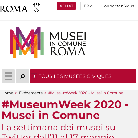
ACHAT
Connectez-Vous
TOUS LES MUSÉES CIVIQUES
Home
>
Evénements
>
#MuseumWeek 2020 - Musei in Comune
You are here
#MuseumWeek 2020 -
Musei in Comune
La settimana dei musei su
Twitter dall’11 al 17 maggio