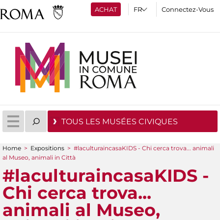
ACHAT
Connectez-Vous
TOUS LES MUSÉES CIVIQUES
Home
>
Expositions
>
#laculturaincasaKIDS - Chi cerca trova... animali
You are here
al Museo, animali in Città
#laculturaincasaKIDS -
Chi cerca trova...
animali al Museo,