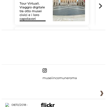
Tour Virtuali.
Viaggio digitale
tra otto musei
civici e i loro
Les
capolavori
MiC
#DiscoverMiC
museiincomuneroma