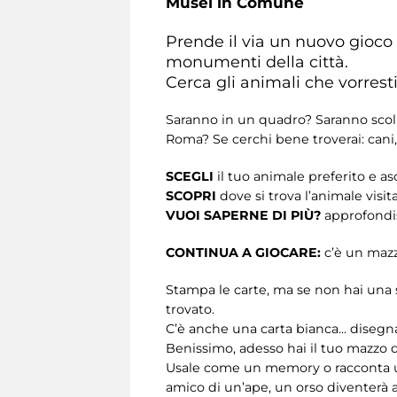
Musei in Comune
Prende il via un nuovo gioco
monumenti della città.
Cerca gli animali che vorresti
Saranno in un quadro? Saranno scolp
Roma? Se cerchi bene troverai: cani, ele
SCEGLI
il tuo animale preferito e asc
SCOPRI
dove si trova l’animale visi
VUOI SAPERNE DI PIÙ?
approfondis
CONTINUA A GIOCARE:
c’è un mazzo
Stampa le carte, ma se non hai una s
trovato.
C’è anche una carta bianca... disegna
Benissimo, adesso hai il tuo mazzo d
Usale come un memory o racconta una 
amico di un’ape, un orso diventerà a