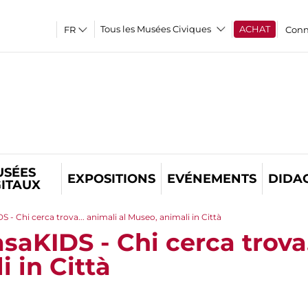
Tous les Musées Civiques
ACHAT
Conn
USÉES
EXPOSITIONS
EVÉNEMENTS
DIDA
GITAUX
 - Chi cerca trova... animali al Museo, animali in Città
saKIDS - Chi cerca trova.
 in Città