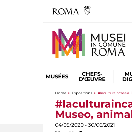
CHEFS-
M
MUSÉES
D'ŒUVRE
DI
Home
>
Expositions
>
#laculturaincasaKIDS
You are here
#laculturainca
Museo, animali
04/05/2020 - 30/06/2021