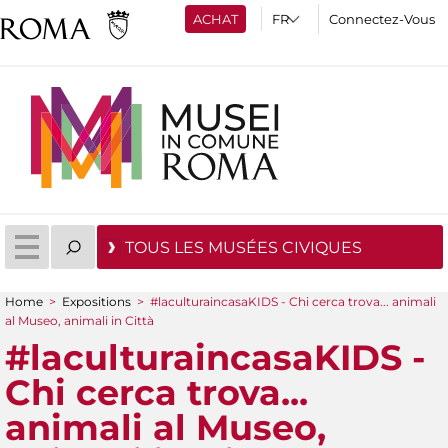
ACHAT
Connectez-Vous
TOUS LES MUSÉES CIVIQUES
Home
>
Expositions
>
#laculturaincasaKIDS - Chi cerca trova... animali
You are here
al Museo, animali in Città
#laculturaincasaKIDS -
Chi cerca trova...
animali al Museo,