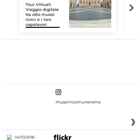
Tour Virtuali.
Viaggio digitale
tra otto musei
civici e i loro
Les
capolavori
MiC
#DiscoverMiC
museiincomuneroma