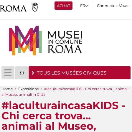
ACHAT
Connectez-Vous
TOUS LES MUSÉES CIVIQUES
Home
>
Expositions
>
#laculturaincasaKIDS - Chi cerca trova... animali
You are here
al Museo, animali in Città
#laculturaincasaKIDS -
Chi cerca trova...
animali al Museo,