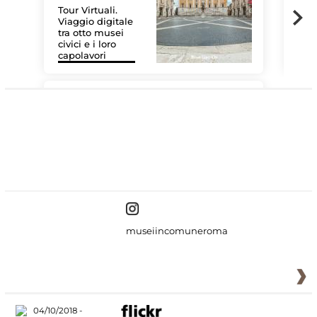
Tour Virtuali.
Viaggio digitale
tra otto musei
civici e i loro
Les
capolavori
MiC
#DiscoverMiC
museiincomuneroma