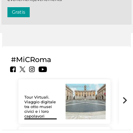
Gratis
#MiCRoma
Tour Virtuali.
Viaggio digitale
tra otto musei
civici e i loro
Les
capolavori
MiC