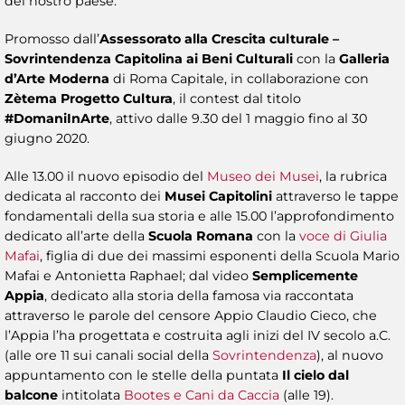
del nostro paese.
Promosso dall’
Assessorato alla Crescita culturale –
Sovrintendenza Capitolina ai Beni Culturali
con la
Galleria
d’Arte Moderna
di Roma Capitale, in collaborazione con
Zètema Progetto Cultura
, il contest dal titolo
#DomaniInArte
, attivo dalle 9.30 del 1 maggio fino al 30
giugno 2020.
Alle 13.00 il nuovo episodio del
Museo dei Musei
, la rubrica
dedicata al racconto dei
Musei Capitolini
attraverso le tappe
fondamentali della sua storia e alle 15.00 l’approfondimento
dedicato all’arte della
Scuola Romana
con la
voce di Giulia
Mafai
, figlia di due dei massimi esponenti della Scuola Mario
Mafai e Antonietta Raphael; dal video
Semplicemente
Appia
, dedicato alla storia della famosa via raccontata
attraverso le parole del censore Appio Claudio Cieco, che
l’Appia l’ha progettata e costruita agli inizi del IV secolo a.C.
(alle ore 11 sui canali social della
Sovrintendenza
), al nuovo
appuntamento con le stelle della puntata
Il cielo dal
balcone
intitolata
Bootes e Cani da Caccia
(alle 19).