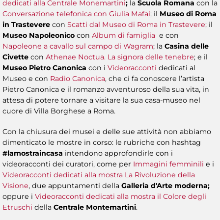
dedicati alla Centrale Monemartini
;
la
Scuola Romana
con la
Conversazione telefonica con Giulia Mafai
; il
Museo di Roma
in Trastevere
con
Scatti dal Museo di Roma in Trastevere
; il
Museo Napoleonico
con
Album di famiglia
e con
Napoleone a cavallo sul campo di Wagram
; la
Casina delle
Civette
con
Athenae Noctua. La signora delle tenebre
; e il
Museo Pietro Canonica
con i
Videoracconti
dedicati al
Museo
e con
Radio Canonica
, che ci fa conoscere l’artista
Pietro Canonica e il romanzo avventuroso della sua vita, in
attesa di potere tornare a visitare la sua casa-museo nel
cuore di Villa Borghese a Roma.
Con la chiusura dei musei e delle sue attività non abbiamo
dimenticato le mostre in corso: le rubriche con hashtag
#lamostraincasa
intendono approfondirle con i
videoracconti dei curatori, come per
Immagini femminili
e i
Videoracconti dedicati alla mostra La Rivoluzione della
Visione
, due appuntamenti della
Galleria d'Arte moderna;
oppure i
Videoracconti dedicati alla mostra il Colore degli
Etruschi
della
Centrale Montemartini
.