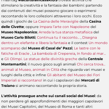
l’hashtag
#laculturaincasaKIDS
trovate attività che
stimolano la creatività e la fantasia dei bambini: partendo
dai contenuti dei musei possono giocare o esprimersi
raccontando le loro collezioni attraverso i loro occhi. Ecco
quindi i giochi de
La Casina delle Meraviglie
della
Casina
delle Civette
; oppure
Impara l’arte con Napoleone
del
Museo Napoleonico
;
Arreda la tua stanza metafisica
del
Museo Carlo Bilotti
;
Continua tu il racconto...
,
Disegna
dentro un elefante e libera la fantasia
e il contest
Un mondo
scomparso
del
Museo di Casal de’ Pazzi
;
Le lastre con le
fatiche di Eracle
,
La bambola di Crepereia
,
In fondo al mar...
e
Gli Olimpi. Le statue delle divinità greche
della
Centrale
Montemartini
; il nuovo gioco sugli animali
Chi cerca trova...
animali al Museo, animali in Città
che riguarda vari musei e
luoghi della città; e infine
Gli abitanti del Museo dei Fori
Imperiali si raccontano!
in cui i capolavori dei
Mercati di
Traiano
si animano raccontando la propria storia.
L'attività prosegue anche sui canali social dei Musei
: da
non perdere gli approfondimenti dei maggiori capolavori
dei Musei Capitolini, del Museo di Roma e tanti altri: