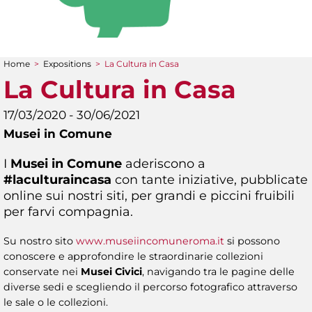
Home
>
Expositions
>
La Cultura in Casa
You are here
La Cultura in Casa
17/03/2020 - 30/06/2021
Musei in Comune
I
Musei in Comune
aderiscono a
#laculturaincasa
con tante iniziative, pubblicate
online sui nostri siti, per grandi e piccini fruibili
per farvi compagnia.
Su nostro sito
www.museiincomuneroma.it
si possono
conoscere e approfondire le straordinarie collezioni
conservate nei
Musei Civici
, navigando tra le pagine delle
diverse sedi e scegliendo il percorso fotografico attraverso
le sale o le collezioni.