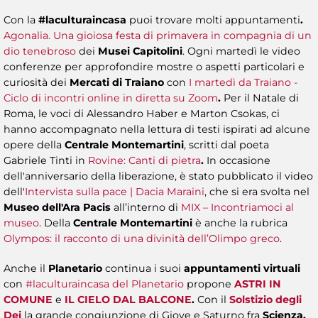
Con la
#laculturaincasa
puoi trovare molti appuntamenti
.
Agonalia. Una gioiosa festa di primavera in compagnia di un
dio tenebroso
dei
Musei Capitolini
. Ogni martedì le video
conferenze per approfondire mostre o aspetti particolari e
curiosità dei
Mercati di Traiano
con
I martedì da Traiano -
Ciclo di incontri online in diretta su Zoom
.
Per il Natale di
Roma, le voci di Alessandro Haber e Marton Csokas, ci
hanno accompagnato nella lettura di testi ispirati ad alcune
opere della
Centrale Montemartini
, scritti dal poeta
Gabriele Tinti in ​
Rovine: Canti di pietra
.
In occasione
dell'anniversario della liberazione, è stato pubblicato il video
dell'
Intervista sulla pace | Dacia Maraini
, che si era svolta nel
Museo dell'Ara Pacis
all’interno di
MIX – Incontriamoci al
museo
. Della
Centrale Montemartini
è anche la rubrica
Olympos: il racconto di una divinità dell’Olimpo greco
.
Anche il
Planetario
continua i suoi
appuntamenti virtuali
con
#laculturaincasa del Planetario
propone
ASTRI IN
COMUNE
e
IL CIELO DAL BALCONE
.
Con il
Solstizio degli
Dei
la grande congiunzione di Giove e Saturno fra
Scienza,