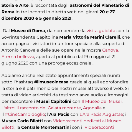
Storia e Arte
, è raccontata dagli
astronomi del Planetario di
Roma
in tre incontri in diretta web nei giorni
20 e 27
dicembre 2020 e 5 gennaio 2021
.
Dal
Museo di Roma
, da non perdere la
visita guidata
con la
Sovrintendente Capitolina
Maria Vittoria Marini Clarelli
, che
accompagna i visitatori in un tour speciale alla scoperta di
Antonio Canova e delle sue opere nella mostra
Canova.
Eterna bellezza
, aperta al pubblico dal 19 maggio al 21
giugno 2020 con una proroga eccezionale .
Abbiamo anche realizzato appuntamenti speciali riuniti
sotto l’hashtag
#ilmuseoincasa
grazie ai quali approfondire
la storia e il patrimonio dei nostri musei attraverso il web. Si
tratta di video arricchiti da testimonianze audio e immagini
per raccontare i
Musei Capitolini
con
Il Museo dei Musei
,
L'altro: il racconto del Galata morente
,
Agonalia
e
il
#CineCampidoglio
; l'
Ara Pacis
con
L’Ara Pacis Augustae
; il
Museo Carlo Bilotti
con
Videoracconti dedicati al Museo
Bilotti
; la
Centrale Montemartini
con i
Videoracconti