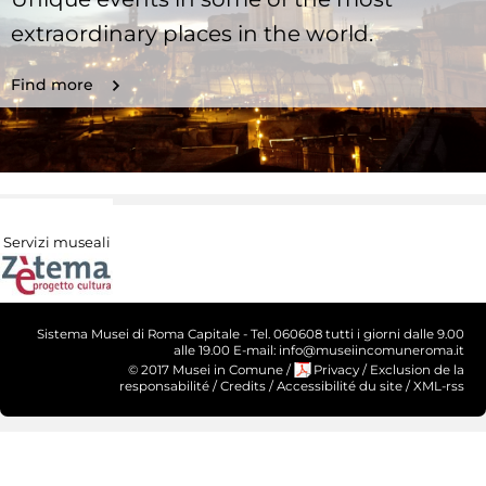
extraordinary places in the world.
Find more
Servizi museali
Sistema Musei di Roma Capitale - Tel. 060608 tutti i giorni dalle 9.00
alle 19.00 E-mail: info@museiincomuneroma.it
© 2017 Musei in Comune
/
Privacy
/
Exclusion de la
responsabilité
/
Credits
/
Accessibilité du site
/
XML-rss