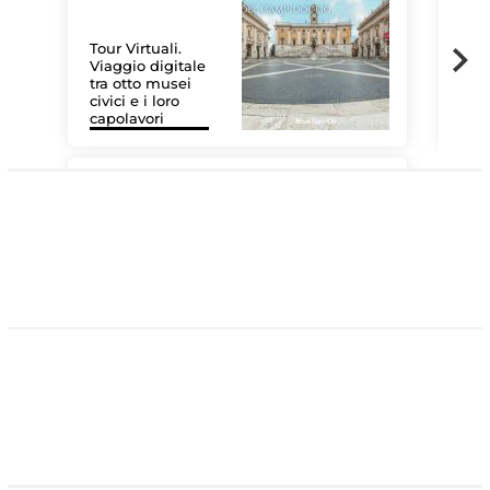
Tour Virtuali.
Viaggio digitale
tra otto musei
civici e i loro
Les
capolavori
MiC
#DiscoverMiC