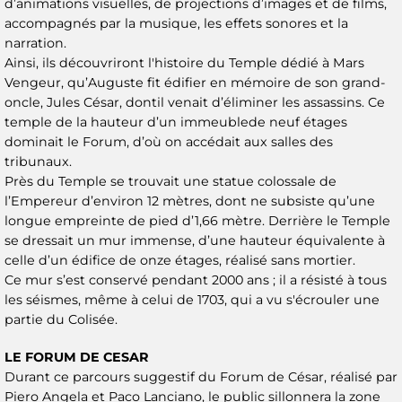
d’animations visuelles, de projections d’images et de films,
accompagnés par la musique, les effets sonores et la
narration.
Ainsi, ils découvriront l'histoire du Temple dédié à Mars
Vengeur, qu’Auguste fit édifier en mémoire de son grand-
oncle, Jules César, dontil venait d’éliminer les assassins. Ce
temple de la hauteur d’un immeublede neuf étages
dominait le Forum, d’où on accédait aux salles des
tribunaux.
Près du Temple se trouvait une statue colossale de
l’Empereur d’environ 12 mètres, dont ne subsiste qu’une
longue empreinte de pied d’1,66 mètre. Derrière le Temple
se dressait un mur immense, d’une hauteur équivalente à
celle d’un édifice de onze étages, réalisé sans mortier.
Ce mur s’est conservé pendant 2000 ans ; il a résisté à tous
les séismes, même à celui de 1703, qui a vu s'écrouler une
partie du Colisée.
LE FORUM DE CESAR
Durant ce parcours suggestif du Forum de César, réalisé par
Piero Angela et Paco Lanciano, le public sillonnera la zone