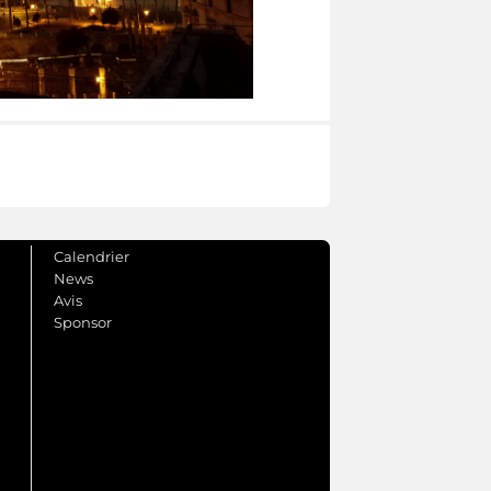
Calendrier
News
Avis
Sponsor