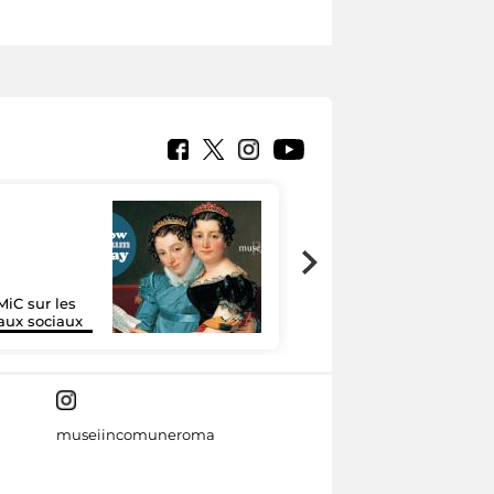
MiC sur les
Google Arts &
aux sociaux
Culture
museiincomuneroma