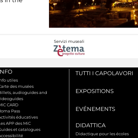
s in the
Servizi museali
INFO
TUTTI I CAPOLAVORI
nfo utiles
Carte des musées
EXPOSITIONS
Billets, audioguides and
videoguides
MIC CARD
EVÉNEMENTS
Roma Pass
Activités éducatives
Les APP des MiC
DIDATTICA
Guides et catalogues
Didactique pour les écoles
ccessibilité