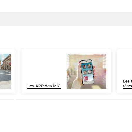
Les 
Les APP des MiC
rése