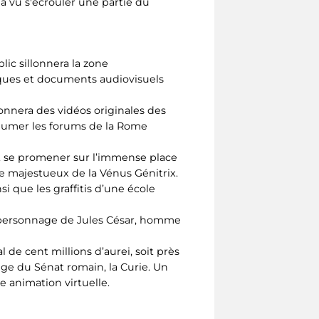
 a vu s'écrouler une partie du
lic sillonnera la zone
iques et documents audiovisuels
onnera des vidéos originales des
exhumer les forums de la Rome
ont se promener sur l’immense place
e majestueux de la Vénus Génitrix.
i que les graffitis d’une école
au personnage de Jules César, homme
 de cent millions d’aurei, soit près
iège du Sénat romain, la Curie. Un
ne animation virtuelle.