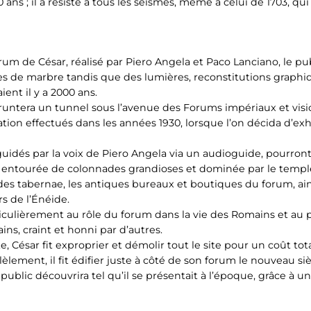
ns ; il a résisté à tous les séismes, même à celui de 1703, qui
m de César, réalisé par Piero Angela et Paco Lanciano, le pub
es de marbre tandis que des lumières, reconstitutions graph
aient il y a 2000 ans.
pruntera un tunnel sous l’avenue des Forums impériaux et visi
ation effectués dans les années 1930, lorsque l’on décida d’
rs, guidés par la voix de Piero Angela via un audioguide, pourr
e entourée de colonnades grandioses et dominée par le templ
 des tabernae, les antiques bureaux et boutiques du forum, ains
s de l’Énéide.
particulièrement au rôle du forum dans la vie des Romains et 
ains, craint et honni par d’autres.
 César fit exproprier et démolir tout le site pour un coût total
llèlement, il fit édifier juste à côté de son forum le nouveau s
 public découvrira tel qu’il se présentait à l’époque, grâce à u