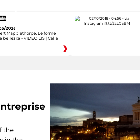
05/2026
ert Mapplethorpe. Le forme
a bellezza - VIDEO LIS | Calla
ntreprise
f the