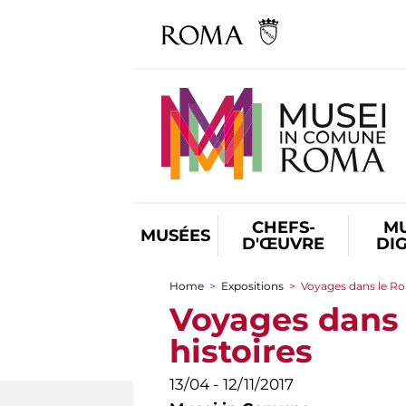
CHEFS-
M
MUSÉES
D'ŒUVRE
DI
Home
>
Expositions
>
Voyages dans le Rom
You are here
Voyages dans l
histoires
13/04 - 12/11/2017