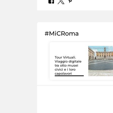
#MiCRoma
Tour Virtuali.
Viaggio digitale
tra otto musei
civici e i loro
capolavori