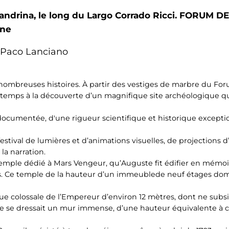
drina, le long du Largo Corrado Ricci. FORUM DE
ane
t Paco Lanciano
 nombreuses histoires. À partir des vestiges de marbre du Fo
emps à la découverte d’un magnifique site archéologique qui c
cumentée, d'une rigueur scientifique et historique excepti
n festival de lumières et d’animations visuelles, de projection
la narration.
u Temple dédié à Mars Vengeur, qu’Auguste fit édifier en mémoi
ins. Ce temple de la hauteur d’un immeublede neuf étages dom
tue colossale de l’Empereur d’environ 12 mètres, dont ne sub
le se dressait un mur immense, d’une hauteur équivalente à ce