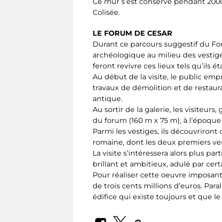
Ce mur s’est conservé pendant 2000 a
Colisée.
LE FORUM DE CESAR
Durant ce parcours suggestif du Foru
archéologique au milieu des vestig
feront revivre ces lieux tels qu’ils ét
Au début de la visite, le public em
travaux de démolition et de restaur
antique.
Au sortir de la galerie, les visiteu
du forum (160 m x 75 m), à l’époqu
Parmi les vestiges, ils découvriront
romaine, dont les deux premiers ver
La visite s’intéressera alors plus 
brillant et ambitieux, adulé par cert
Pour réaliser cette oeuvre imposante,
de trois cents millions d’euros. Para
édifice qui existe toujours et que le