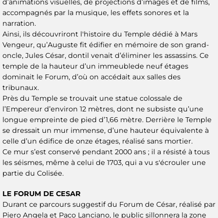
d’animations visuelles, de projections d’images et de films,
accompagnés par la musique, les effets sonores et la
narration.
Ainsi, ils découvriront l'histoire du Temple dédié à Mars
Vengeur, qu’Auguste fit édifier en mémoire de son grand-
oncle, Jules César, dontil venait d’éliminer les assassins. Ce
temple de la hauteur d’un immeublede neuf étages
dominait le Forum, d’où on accédait aux salles des
tribunaux.
Près du Temple se trouvait une statue colossale de
l’Empereur d’environ 12 mètres, dont ne subsiste qu’une
longue empreinte de pied d’1,66 mètre. Derrière le Temple
se dressait un mur immense, d’une hauteur équivalente à
celle d’un édifice de onze étages, réalisé sans mortier.
Ce mur s’est conservé pendant 2000 ans ; il a résisté à tous
les séismes, même à celui de 1703, qui a vu s'écrouler une
partie du Colisée.
LE FORUM DE CESAR
Durant ce parcours suggestif du Forum de César, réalisé par
Piero Angela et Paco Lanciano, le public sillonnera la zone