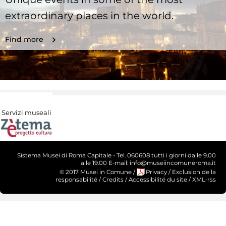
extraordinary places in the world.
Find more
Servizi museali
Sistema Musei di Roma Capitale - Tel. 060608 tutti i giorni dalle 9.00
alle 19.00 E-mail: info@museiincomuneroma.it
© 2017 Musei in Comune
/
Privacy
/
Exclusion de la
responsabilité
/
Credits
/
Accessibilité du site
/
XML-rss