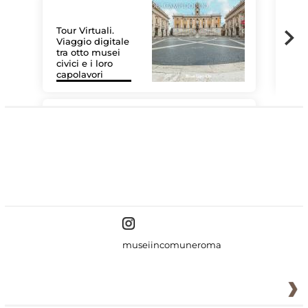
Tour Virtuali.
Viaggio digitale
tra otto musei
civici e i loro
Les
capolavori
MiC
#DiscoverMiC
museiincomuneroma