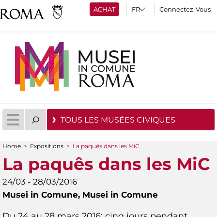
ACHAT
Connectez-Vous
TOUS LES MUSÉES CIVIQUES
Home
>
Expositions
>
La paquês dans les MiC
You are here
La paquês dans les MiC
24/03 - 28/03/2016
Musei in Comune,
Musei in Comune
Du 24 au 28 mars 2016: cinq jours pendant