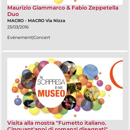
Maurizio Giammarco & Fabio Zeppetella
Duo
MACRO
-
MACRO Via Nizza
25/03/2016
Evénement|Concert
Visita alla mostra "Fumetto italiano.
Cinquant'anni di romanzi disegnati"