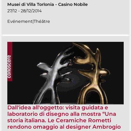
Musei di Villa Torlonia
-
Casino Nobile
27/12 - 28/12/2014
Evénement|Théâtre
Dall'idea all'oggetto: visita guidata e
laboratorio di disegno alla mostra “Una
storia italiana. Le Ceramiche Rometti
rendono omaggio al designer Ambrogio