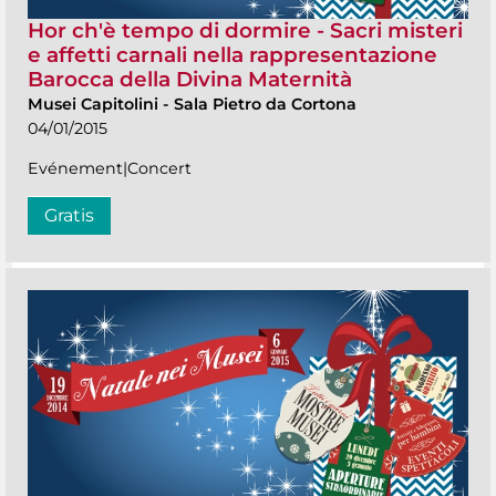
Hor ch'è tempo di dormire - Sacri misteri
e affetti carnali nella rappresentazione
Barocca della Divina Maternità
Musei Capitolini
-
Sala Pietro da Cortona
04/01/2015
Evénement|Concert
Gratis