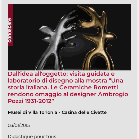
Dall'idea all'oggetto: visita guidata e
laboratorio di disegno alla mostra “Una
storia italiana. Le Ceramiche Rometti
rendono omaggio al designer Ambrogio
Pozzi 1931-2012”
Musei di Villa Torlonia
-
Casina delle Civette
03/01/2015
Didactique pour tous