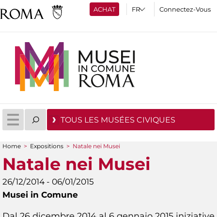
ACHAT
Connectez-Vous
TOUS LES MUSÉES CIVIQUES
Home
>
Expositions
>
Natale nei Musei
You are here
Natale nei Musei
26/12/2014 - 06/01/2015
Musei in Comune
Dal 26 dicembre 2014 al 6 gennaio 2015 iniziative