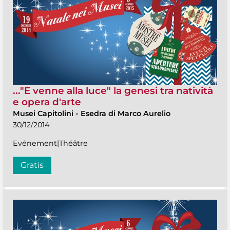
..."E venne alla luce" la genesi tra natività
e opera d'arte
Musei Capitolini
-
Esedra di Marco Aurelio
30/12/2014
Evénement|Théâtre
Gratis